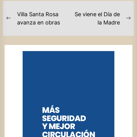
NAVEGACIÓN
Villa Santa Rosa
Se viene el Día de
DE
Previous
Ne
avanza en obras
la Madre
post:
po
ENTRADAS