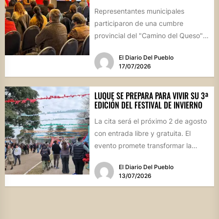
Representantes municipales
participaron de una cumbre
provincial del "Camino del Queso",
la iniciativa que busca potenciar la
El Diario Del Pueblo
identidad productiva y...
17/07/2026
LUQUE SE PREPARA PARA VIVIR SU 3ª
EDICIÓN DEL FESTIVAL DE INVIERNO
La cita será el próximo 2 de agosto
con entrada libre y gratuita. El
evento promete transformar la
jornada en...
El Diario Del Pueblo
13/07/2026