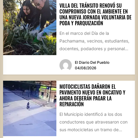
VILLA DEL TRÁNSITO RENOVÓ SU
COMPROMISO CON EL AMBIENTE EN
UNA NUEVA JORNADA VOLUNTARIA DE
PODA Y PARQUIZACIÓN
En el marco del Día de la
Pachamama, vecinos, estudiantes,
docentes, podadores y personal
del Área de Ambiente participaron
El Diario Del Pueblo
de...
04/08/2026
MOTOCICLISTAS DAÑARON EL
PAVIMENTO NUEVO EN ONCATIVO Y
AHORA DEBERÁN PAGAR LA
REPARACIÓN
El Municipio identificó a los dos
conductores que atravesaron con
sus motocicletas un tramo de
hormigón recién colocado sobre