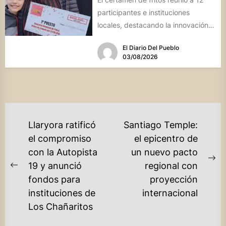
participantes e instituciones
locales, destacando la innovación
culinaria y el profundo arraigo de...
El Diario Del Pueblo
03/08/2026
NAVEGACIÓN
Llaryora ratificó
Santiago Temple:
DE
el compromiso
el epicentro de
con la Autopista
un nuevo pacto
ENTRADAS
Ne
19 y anunció
regional con
Previous
po
fondos para
proyección
post:
instituciones de
internacional
Los Chañaritos