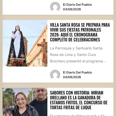
El Diario Del Pueblo
calle...
04/08/2026
VILLA SANTA ROSA SE PREPARA PARA
VIVIR SUS FIESTAS PATRONALES
2026: AQUÍ EL CRONOGRAMA
COMPLETO DE CELEBRACIONES
La Parroquia y Santuario Santa
Rosa de Lima y Santo Cura
Brochero presentó el programa
oficial de las Fiestas Patronales...
El Diario Del Pueblo
04/08/2026
SABORES CON HISTORIA: MIRIAM
ORELLANO ES LA GANADORA DE
ESTAMOS FRITOS, EL CONCURSO DE
TORTAS FRITAS DE LUQUE
El certamen de fritos reunió a 12