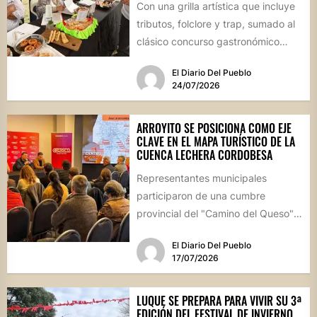
Con una grilla artística que incluye
tributos, folclore y trap, sumado al
clásico concurso gastronómico
“Estamos Fritos”, la localidad
El Diario Del Pueblo
celebrará...
24/07/2026
ARROYITO SE POSICIONA COMO EJE
CLAVE EN EL MAPA TURÍSTICO DE LA
CUENCA LECHERA CORDOBESA
Representantes municipales
participaron de una cumbre
provincial del "Camino del Queso",
la iniciativa que busca potenciar la
El Diario Del Pueblo
identidad productiva y...
17/07/2026
LUQUE SE PREPARA PARA VIVIR SU 3ª
EDICIÓN DEL FESTIVAL DE INVIERNO