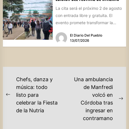
La cita será el próximo 2 de agosto
con entrada libre y gratuita. El
evento promete transformar la
jornada en...
El Diario Del Pueblo
13/07/2026
NAVEGACIÓN
Chefs, danza y
Una ambulancia
DE
música: todo
de Manfredi
listo para
volcó en
ENTRADAS
Previous
Ne
celebrar la Fiesta
Córdoba tras
post:
po
de la Nutria
ingresar en
contramano