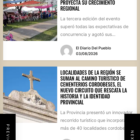
PROYECTA SU CRECIMIENTO
REGIONAL
La tercera edición del evento
superó todas las expectativas de
concurrencia y agotó sus
propuestas gastronómicas. En este
El Diario Del Pueblo
marco, el...
03/08/2026
LOCALIDADES DE LA REGIÓN SE
SUMAN AL CAMINO TURÍSTICO DE
CEMENTERIOS CORDOBESES, EL
NUEVO CIRCUITO QUE RESCATA LA
HISTORIA Y LA IDENTIDAD
PROVINCIAL
La Provincia presentó un innovador
recorrido turístico que incorpora a
más de 40 localidades cordobesas
con cementerios de valor