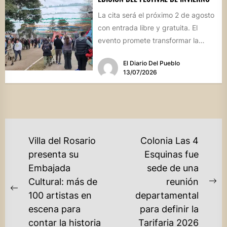
La cita será el próximo 2 de agosto
con entrada libre y gratuita. El
evento promete transformar la
jornada en...
El Diario Del Pueblo
13/07/2026
NAVEGACIÓN
Villa del Rosario
Colonia Las 4
DE
presenta su
Esquinas fue
Embajada
sede de una
ENTRADAS
Cultural: más de
reunión
Ne
Previous
100 artistas en
departamental
po
post:
escena para
para definir la
contar la historia
Tarifaria 2026