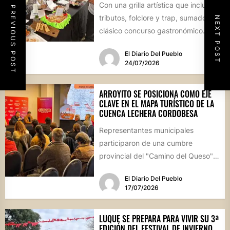
Con una grilla artística que incluye
PREVIOUS POST
tributos, folclore y trap, sumado al
NEXT POST
clásico concurso gastronómico
“Estamos Fritos”, la localidad
El Diario Del Pueblo
celebrará...
24/07/2026
ARROYITO SE POSICIONA COMO EJE
CLAVE EN EL MAPA TURÍSTICO DE LA
CUENCA LECHERA CORDOBESA
Representantes municipales
participaron de una cumbre
provincial del "Camino del Queso",
la iniciativa que busca potenciar la
El Diario Del Pueblo
identidad productiva y...
17/07/2026
LUQUE SE PREPARA PARA VIVIR SU 3ª
EDICIÓN DEL FESTIVAL DE INVIERNO