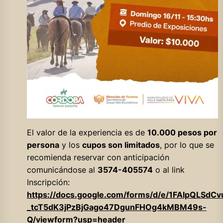
El valor de la experiencia es de
10.000 pesos por
persona
y los
cupos son limitados
, por lo que se
recomienda reservar con anticipación
comunicándose al
3574-405574
o al link
Inscripción:
https://docs.google.com/forms/d/e/1FAIpQLSdC
_tcT5dK3jPzBjGago47DgunFHOg4kMBM49s-
Q/viewform?usp=header