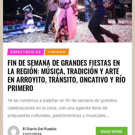
ESPECTÁCULOS
TURISMO
FIN DE SEMANA DE GRANDES FIESTAS EN
LA REGIÓN: MÚSICA, TRADICIÓN Y ARTE
EN ARROYITO, TRÁNSITO, ONCATIVO Y RÍO
PRIMERO
Ya se comienza a palpitar un fin de semana de grandes
celebraciones en la zona, con una agenda llena de
propuestas culturales, gastronómicas y musicales...
El Diario Del Pueblo
READ MORE
13/11/2025