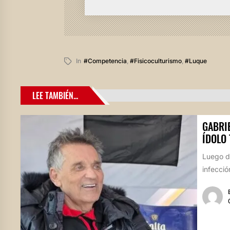
In
#competencia
,
#fisicoculturismo
,
#luque
LEE TAMBIÉN...
GABRIE
ÍDOLO
Luego de
infecció