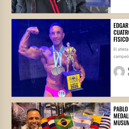
EDGAR
CUATRO
FISICO
El atlet
campeón
PABLO
MEDAL
MUSUM