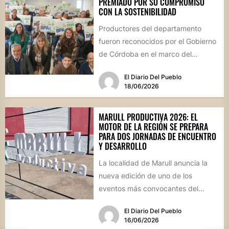
PREMIADO POR SU COMPROMISO
CON LA SOSTENIBILIDAD
Productores del departamento
fueron reconocidos por el Gobierno
de Córdoba en el marco del
Programa de Buenas Prácticas
El Diario Del Pueblo
Agropecuarias (BPAs)....
18/06/2026
MARULL PRODUCTIVA 2026: EL
MOTOR DE LA REGIÓN SE PREPARA
PARA DOS JORNADAS DE ENCUENTRO
Y DESARROLLO
La localidad de Marull anuncia la
nueva edición de uno de los
eventos más convocantes del
sector, que tendrá lugar...
El Diario Del Pueblo
16/06/2026