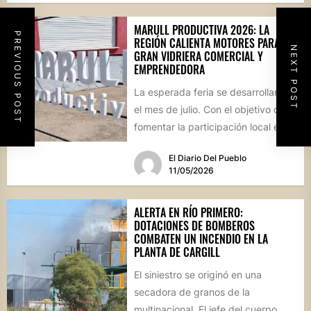
MARULL PRODUCTIVA 2026: LA
PREVIOUS POST
REGIÓN CALIENTA MOTORES PARA SU
NEXT POST
GRAN VIDRIERA COMERCIAL Y
EMPRENDEDORA
La esperada feria se desarrollará en
el mes de julio. Con el objetivo de
fomentar la participación local en
un...
El Diario Del Pueblo
11/05/2026
ALERTA EN RÍO PRIMERO:
DOTACIONES DE BOMBEROS
COMBATEN UN INCENDIO EN LA
PLANTA DE CARGILL
El siniestro se originó en una
secadora de granos de la
multinacional. El jefe del cuerpo