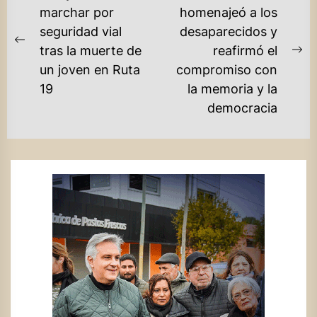
DE
marchar por
homenajeó a los
seguridad vial
desaparecidos y
ENTRADAS
Previous
tras la muerte de
reafirmó el
Ne
post:
un joven en Ruta
compromiso con
po
19
la memoria y la
democracia