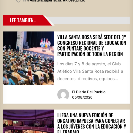
In
#asistenciaperfecta
,
#riosegundo
LEE TAMBIÉN...
VILLA SANTA ROSA SERÁ SEDE DEL 1°
CONGRESO REGIONAL DE EDUCACIÓN
CON PUNTAJE DOCENTE Y
PARTICIPACIÓN DE TODA LA REGIÓN
Los días 7 y 8 de agosto, el Club
Atlético Villa Santa Rosa recibirá a
docentes, directivos, equipos
técnicos y...
El Diario Del Pueblo
05/08/2026
LLEGA UNA NUEVA EDICIÓN DE
ONCATIVO IMPULSA PARA CONECTAR
A LOS JÓVENES CON LA EDUCACIÓN Y
EL TRABAJO