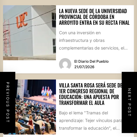
LA NUEVA SEDE DE LA UNIVERSIDAD
PROVINCIAL DE CÓRDOBA EN
ARROYITO ENTRA EN SU RECTA FINAL
Con una inversión en
infraestructura y obras
complementarias de servicios, el
edificio regional se encuentra en su
El Diario Del Pueblo
etapa de culminación....
21/07/2026
PREVIOUS POST
VILLA SANTA ROSA SERÁ SEDE DEL
1ER CONGRESO REGIONAL DE
NEXT POST
EDUCACIÓN: UNA APUESTA POR
TRANSFORMAR EL AULA
Bajo el lema "Tramas del
aprendizaje: Tejer vínculos para
transformar la educación", el
evento reunirá el 7 y 8 de...