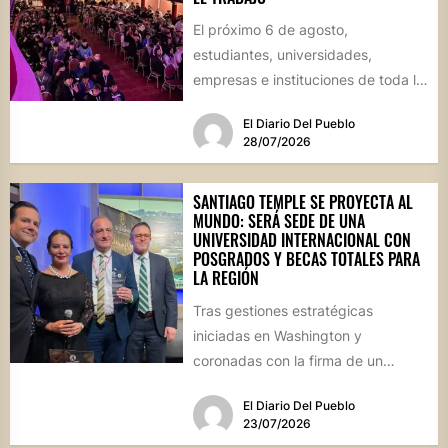
El próximo 6 de agosto,
estudiantes, universidades,
empresas e instituciones de toda la
región se reunirán en una jornada
El Diario Del Pueblo
que...
28/07/2026
SANTIAGO TEMPLE SE PROYECTA AL
MUNDO: SERÁ SEDE DE UNA
UNIVERSIDAD INTERNACIONAL CON
POSGRADOS Y BECAS TOTALES PARA
LA REGIÓN
Tras gestiones estratégicas
iniciadas en Washington y
coronadas con la firma de un
convenio histórico, la localidad del
El Diario Del Pueblo
departamento Río...
23/07/2026