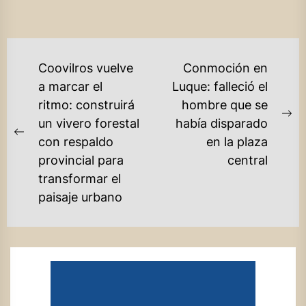
NAVEGACIÓN
Coovilros vuelve
Conmoción en
DE
a marcar el
Luque: falleció el
ritmo: construirá
hombre que se
ENTRADAS
Ne
un vivero forestal
había disparado
Previous
po
con respaldo
en la plaza
post:
provincial para
central
transformar el
paisaje urbano