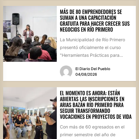
MÁS DE 80 EMPRENDEDORES SE
SUMAN A UNA CAPACITACIÓN
GRATUITA PARA HACER CRECER SUS
NEGOCIOS EN RÍO PRIMERO
La Municipalidad de Río Primero
presentó oficialmente el curso
"Herramientas Prácticas para
Escalar tu Negocio", una propuesta
El Diario Del Pueblo
destinada a emprendedores,...
04/08/2026
EL MOMENTO ES AHORA: ESTÁN
ABIERTAS LAS INSCRIPCIONES EN
ARIAS BAZÁN RÍO PRIMERO PARA
SEGUIR TRANSFORMANDO
VOCACIONES EN PROYECTOS DE VIDA
Con más de 60 egresados en el
primer semestre del año de