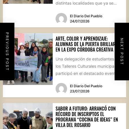
distintas localidades que ya se
convirtieron en sus...
El Diario Del Pueblo
24/07/2026
PREVIOUS POST
ARTE, COLOR Y APRENDIZAJE:
NEXT POST
ALUMNAS DE LA PUERTA BRILLARON
EN LA EXPO CÓRDOBA CREATIVA
Una delegación de estudiantes de
los Talleres Culturales municipales
participó en el destacado evento
provincial celebrado en la capital
El Diario Del Pueblo
cordobesa,...
23/07/2026
SABOR A FUTURO: ARRANCÓ CON
RÉCORD DE INSCRIPTOS EL
PROGRAMA “COCINA DE IDEAS” EN
VILLA DEL ROSARIO