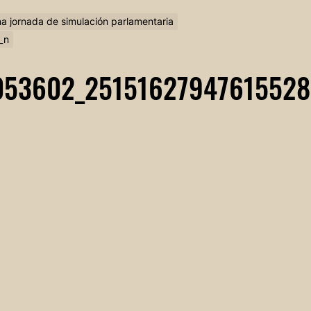
 una jornada de simulación parlamentaria
_n
53602_25151627947615528