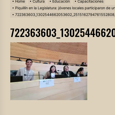
Home
Cultura
Educación
Capacitaciones
Piquillín en la Legislatura: jóvenes locales participaron de
722363603_1302544662053602_2515162794761552808
722363603_13025446620