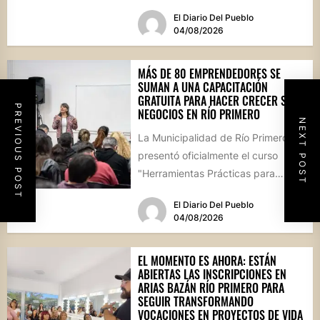
(ATM), que comenzará en...
El Diario Del Pueblo
04/08/2026
MÁS DE 80 EMPRENDEDORES SE
SUMAN A UNA CAPACITACIÓN
GRATUITA PARA HACER CRECER SUS
PREVIOUS POST
NEGOCIOS EN RÍO PRIMERO
NEXT POST
La Municipalidad de Río Primero
presentó oficialmente el curso
"Herramientas Prácticas para
Escalar tu Negocio", una propuesta
El Diario Del Pueblo
destinada a emprendedores,...
04/08/2026
EL MOMENTO ES AHORA: ESTÁN
ABIERTAS LAS INSCRIPCIONES EN
ARIAS BAZÁN RÍO PRIMERO PARA
SEGUIR TRANSFORMANDO
VOCACIONES EN PROYECTOS DE VIDA