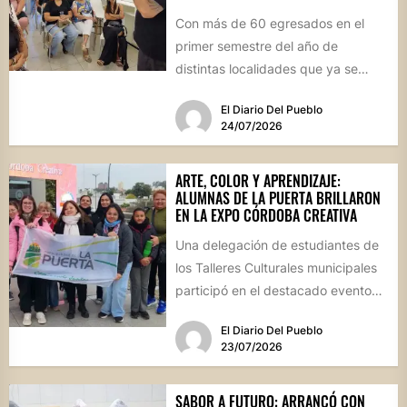
Con más de 60 egresados en el
primer semestre del año de
distintas localidades que ya se
convirtieron en sus...
El Diario Del Pueblo
24/07/2026
ARTE, COLOR Y APRENDIZAJE:
ALUMNAS DE LA PUERTA BRILLARON
EN LA EXPO CÓRDOBA CREATIVA
Una delegación de estudiantes de
los Talleres Culturales municipales
participó en el destacado evento
provincial celebrado en la capital
El Diario Del Pueblo
cordobesa,...
23/07/2026
SABOR A FUTURO: ARRANCÓ CON