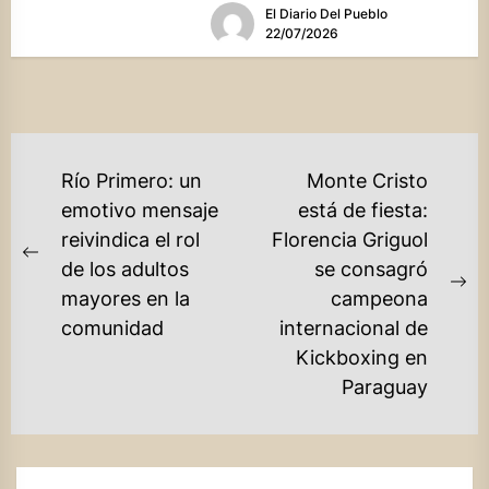
El Diario Del Pueblo
alza debido a...
22/07/2026
NAVEGACIÓN
Río Primero: un
Monte Cristo
DE
emotivo mensaje
está de fiesta:
reivindica el rol
Florencia Griguol
ENTRADAS
Previous
de los adultos
se consagró
post:
Ne
mayores en la
campeona
po
comunidad
internacional de
Kickboxing en
Paraguay