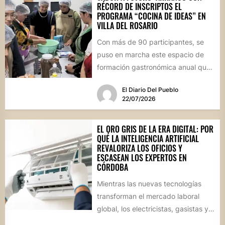
RÉCORD DE INSCRIPTOS EL
PROGRAMA “COCINA DE IDEAS” EN
VILLA DEL ROSARIO
Con más de 90 participantes, se
puso en marcha este espacio de
formación gastronómica anual que
busca perfeccionar técnicas
El Diario Del Pueblo
culinarias...
22/07/2026
EL ORO GRIS DE LA ERA DIGITAL: POR
QUÉ LA INTELIGENCIA ARTIFICIAL
REVALORIZA LOS OFICIOS Y
ESCASEAN LOS EXPERTOS EN
CÓRDOBA
Mientras las nuevas tecnologías
transforman el mercado laboral
global, los electricistas, gasistas y
técnicos especializados cotizan en