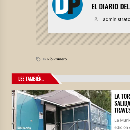
EL DIARIO DE
administrat
In
Río Primero
LEE TAMBIÉN...
LA TO
SALIDA
TRAVÉS
La Munic
edición 