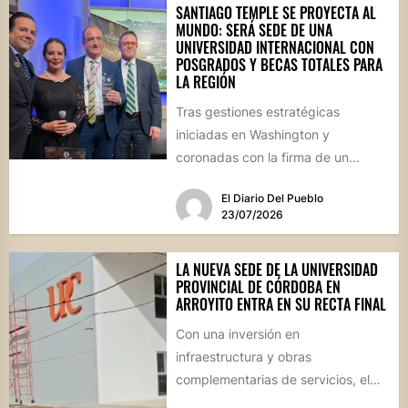
SANTIAGO TEMPLE SE PROYECTA AL
MUNDO: SERÁ SEDE DE UNA
UNIVERSIDAD INTERNACIONAL CON
POSGRADOS Y BECAS TOTALES PARA
LA REGIÓN
Tras gestiones estratégicas
iniciadas en Washington y
coronadas con la firma de un
convenio histórico, la localidad del
El Diario Del Pueblo
departamento Río...
23/07/2026
LA NUEVA SEDE DE LA UNIVERSIDAD
PROVINCIAL DE CÓRDOBA EN
ARROYITO ENTRA EN SU RECTA FINAL
Con una inversión en
infraestructura y obras
complementarias de servicios, el
edificio regional se encuentra en su