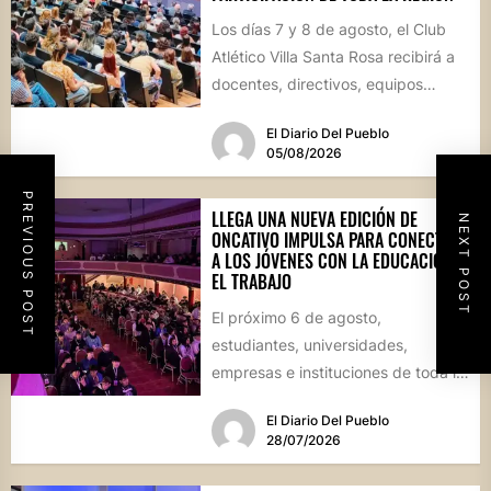
Los días 7 y 8 de agosto, el Club
Atlético Villa Santa Rosa recibirá a
docentes, directivos, equipos
técnicos y...
El Diario Del Pueblo
05/08/2026
PREVIOUS POST
LLEGA UNA NUEVA EDICIÓN DE
NEXT POST
ONCATIVO IMPULSA PARA CONECTAR
A LOS JÓVENES CON LA EDUCACIÓN Y
EL TRABAJO
El próximo 6 de agosto,
estudiantes, universidades,
empresas e instituciones de toda la
región se reunirán en una jornada
El Diario Del Pueblo
que...
28/07/2026