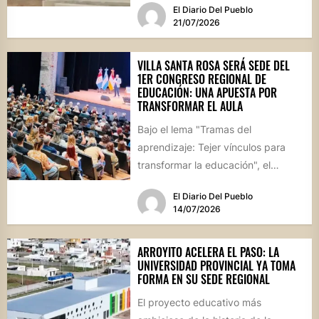
El Diario Del Pueblo
etapa de culminación....
21/07/2026
VILLA SANTA ROSA SERÁ SEDE DEL
1ER CONGRESO REGIONAL DE
EDUCACIÓN: UNA APUESTA POR
TRANSFORMAR EL AULA
Bajo el lema "Tramas del
aprendizaje: Tejer vínculos para
transformar la educación", el
evento reunirá el 7 y 8 de...
El Diario Del Pueblo
14/07/2026
ARROYITO ACELERA EL PASO: LA
UNIVERSIDAD PROVINCIAL YA TOMA
FORMA EN SU SEDE REGIONAL
El proyecto educativo más