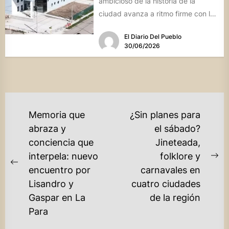
ambicioso de la historia de la
ciudad avanza a ritmo firme con la
expectativa de inaugurar...
El Diario Del Pueblo
30/06/2026
NAVEGACIÓN
Memoria que
¿Sin planes para
DE
abraza y
el sábado?
conciencia que
Jineteada,
ENTRADAS
interpela: nuevo
folklore y
Ne
Previous
encuentro por
carnavales en
po
post:
Lisandro y
cuatro ciudades
Gaspar en La
de la región
Para