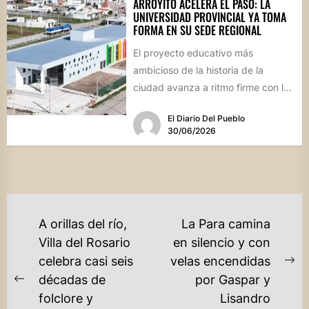
ARROYITO ACELERA EL PASO: LA
UNIVERSIDAD PROVINCIAL YA TOMA
FORMA EN SU SEDE REGIONAL
El proyecto educativo más
ambicioso de la historia de la
ciudad avanza a ritmo firme con la
expectativa de inaugurar...
El Diario Del Pueblo
30/06/2026
NAVEGACIÓN
A orillas del río,
La Para camina
DE
Villa del Rosario
en silencio y con
celebra casi seis
velas encendidas
ENTRADAS
Ne
décadas de
por Gaspar y
Previous
po
folclore y
Lisandro
post: