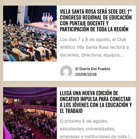
VILLA SANTA ROSA SERÁ SEDE DEL 1°
CONGRESO REGIONAL DE EDUCACIÓN
CON PUNTAJE DOCENTE Y
PARTICIPACIÓN DE TODA LA REGIÓN
Los días 7 y 8 de agosto, el Club
Atlético Villa Santa Rosa recibirá a
docentes, directivos, equipos
técnicos y...
El Diario Del Pueblo
05/08/2026
LLEGA UNA NUEVA EDICIÓN DE
ONCATIVO IMPULSA PARA CONECTAR
A LOS JÓVENES CON LA EDUCACIÓN Y
EL TRABAJO
El próximo 6 de agosto,
estudiantes, universidades,
empresas e instituciones de toda la