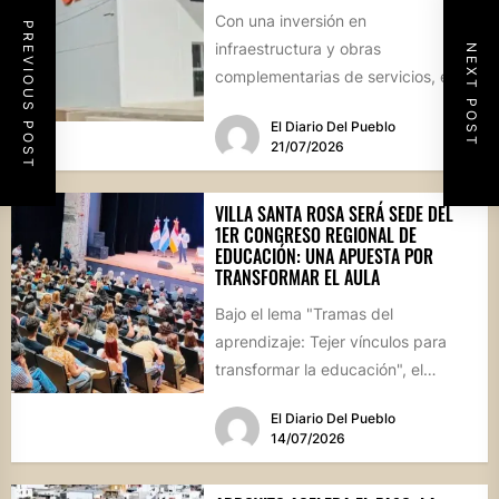
Con una inversión en
PREVIOUS POST
infraestructura y obras
NEXT POST
complementarias de servicios, el
edificio regional se encuentra en su
El Diario Del Pueblo
etapa de culminación....
21/07/2026
VILLA SANTA ROSA SERÁ SEDE DEL
1ER CONGRESO REGIONAL DE
EDUCACIÓN: UNA APUESTA POR
TRANSFORMAR EL AULA
Bajo el lema "Tramas del
aprendizaje: Tejer vínculos para
transformar la educación", el
evento reunirá el 7 y 8 de...
El Diario Del Pueblo
14/07/2026