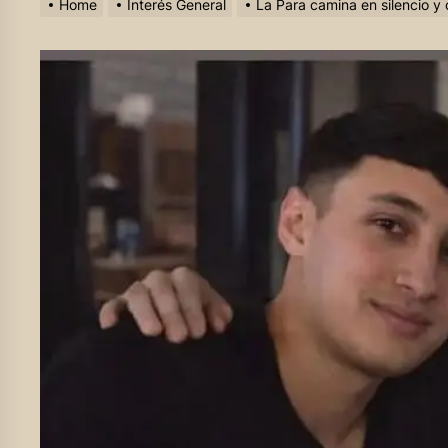
Home
Interés General
La Para camina en silencio y