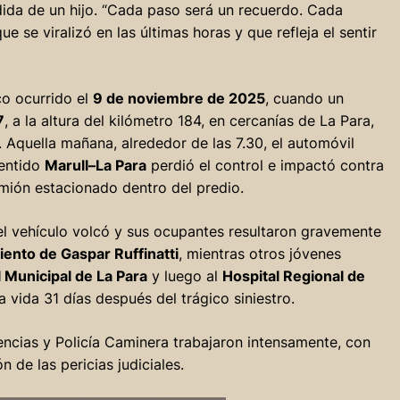
dida de un hijo. “Cada paso será un recuerdo. Cada
ue se viralizó en las últimas horas y que refleja el sentir
co ocurrido el
9 de noviembre de 2025
, cuando un
7
, a la altura del kilómetro 184, en cercanías de La Para,
 Aquella mañana, alrededor de las 7.30, el automóvil
sentido
Marull–La Para
perdió el control e impactó contra
mión estacionado dentro del predio.
l vehículo volcó y sus ocupantes resultaron gravemente
miento de Gaspar Ruffinatti
, mientras otros jóvenes
 Municipal de La Para
y luego al
Hospital Regional de
a vida 31 días después del trágico siniestro.
ncias y Policía Caminera trabajaron intensamente, con
ón de las pericias judiciales.