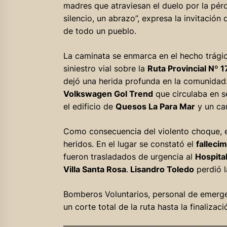
madres que atraviesan el duelo por la pér
silencio, un abrazo”, expresa la invitación q
de todo un pueblo.
La caminata se enmarca en el hecho trági
siniestro vial sobre la
Ruta Provincial Nº 1
dejó una herida profunda en la comunidad.
Volkswagen Gol Trend
que circulaba en 
el edificio de
Quesos La Para Mar
y un ca
Como consecuencia del violento choque, e
heridos. En el lugar se constató el
falleci
fueron trasladados de urgencia al
Hospital
Villa Santa Rosa
.
Lisandro Toledo
perdió l
Bomberos Voluntarios, personal de emerge
un corte total de la ruta hasta la finalizaci