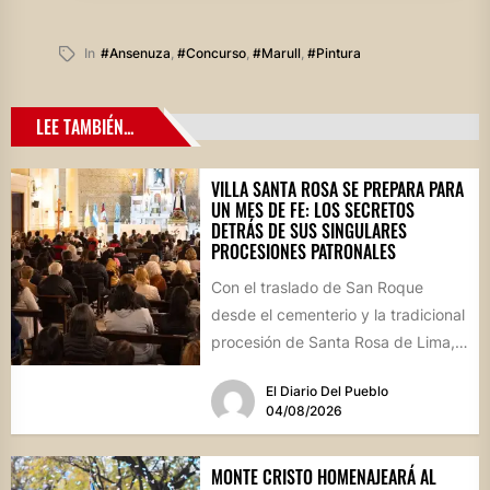
In
#ansenuza
,
#concurso
,
#marull
,
#pintura
LEE TAMBIÉN...
VILLA SANTA ROSA SE PREPARA PARA
UN MES DE FE: LOS SECRETOS
DETRÁS DE SUS SINGULARES
PROCESIONES PATRONALES
Con el traslado de San Roque
desde el cementerio y la tradicional
procesión de Santa Rosa de Lima,
la localidad...
El Diario Del Pueblo
04/08/2026
MONTE CRISTO HOMENAJEARÁ AL