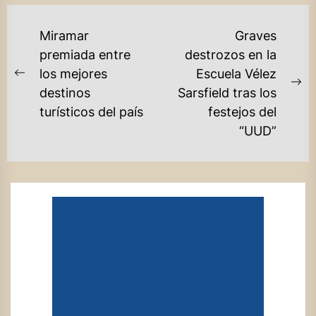
NAVEGACIÓN
Miramar
Graves
DE
premiada entre
destrozos en la
los mejores
Escuela Vélez
ENTRADAS
Previous
Ne
destinos
Sarsfield tras los
post:
po
turísticos del país
festejos del
“UUD”