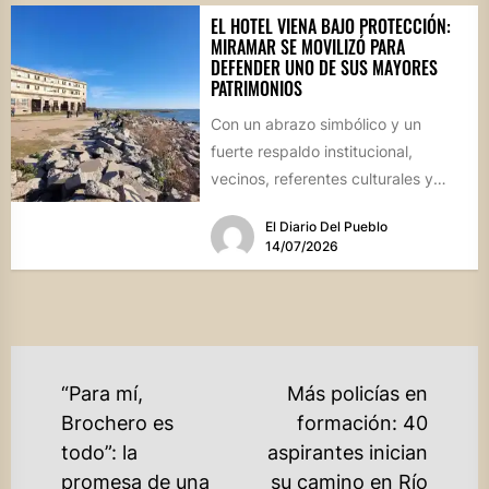
EL HOTEL VIENA BAJO PROTECCIÓN:
MIRAMAR SE MOVILIZÓ PARA
DEFENDER UNO DE SUS MAYORES
PATRIMONIOS
Con un abrazo simbólico y un
fuerte respaldo institucional,
vecinos, referentes culturales y
autoridades de Miramar de
El Diario Del Pueblo
Ansenuza visibilizaron la...
14/07/2026
NAVEGACIÓN
“Para mí,
Más policías en
DE
Brochero es
formación: 40
todo”: la
aspirantes inician
ENTRADAS
promesa de una
su camino en Río