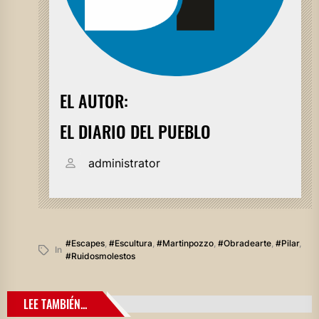
EL AUTOR:
EL DIARIO DEL PUEBLO
administrator
#escapes
,
#escultura
,
#martinpozzo
,
#obradearte
,
#pilar
,
In
#ruidosmolestos
LEE TAMBIÉN...