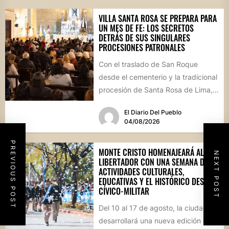
VILLA SANTA ROSA SE PREPARA PARA
UN MES DE FE: LOS SECRETOS
DETRÁS DE SUS SINGULARES
PROCESIONES PATRONALES
Con el traslado de San Roque
desde el cementerio y la tradicional
procesión de Santa Rosa de Lima,
la localidad...
El Diario Del Pueblo
04/08/2026
PREVIOUS POST
MONTE CRISTO HOMENAJEARÁ AL
NEXT POST
LIBERTADOR CON UNA SEMANA DE
ACTIVIDADES CULTURALES,
EDUCATIVAS Y EL HISTÓRICO DESFILE
CÍVICO-MILITAR
Del 10 al 17 de agosto, la ciudad
desarrollará una nueva edición de