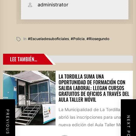
administrator
In
#escueladesuboficiales
,
#policia
,
#riosegundo
LEE TAMBIÉN...
LA TORDILLA SUMA UNA
OPORTUNIDAD DE FORMACIÓN CON
SALIDA LABORAL: LLEGAN CURSOS
GRATUITOS DE OFICIOS A TRAVÉS DEL
AULA TALLER MÓVIL
La Municipalidad de La Tordilla
PREVIOUS POST
abrió las inscripciones para una
NEXT POST
nueva edición del Aula Taller Móvil
(ATM), que comenzará en...