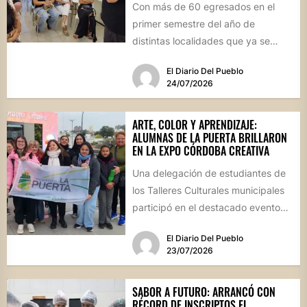
Con más de 60 egresados en el
primer semestre del año de
distintas localidades que ya se
convirtieron en sus...
El Diario Del Pueblo
24/07/2026
ARTE, COLOR Y APRENDIZAJE:
ALUMNAS DE LA PUERTA BRILLARON
EN LA EXPO CÓRDOBA CREATIVA
Una delegación de estudiantes de
los Talleres Culturales municipales
participó en el destacado evento
provincial celebrado en la capital
El Diario Del Pueblo
cordobesa,...
23/07/2026
SABOR A FUTURO: ARRANCÓ CON
RÉCORD DE INSCRIPTOS EL