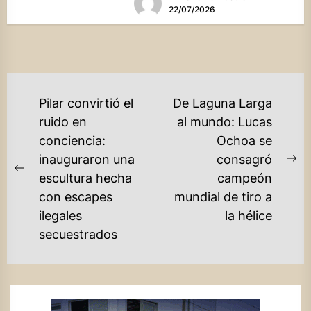
alza debido a...
22/07/2026
NAVEGACIÓN
Pilar convirtió el
De Laguna Larga
DE
ruido en
al mundo: Lucas
conciencia:
Ochoa se
ENTRADAS
inauguraron una
consagró
Ne
Previous
escultura hecha
campeón
po
post:
con escapes
mundial de tiro a
ilegales
la hélice
secuestrados