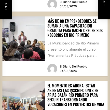
El Diario Del Pueblo
04/08/2026
MÁS DE 80 EMPRENDEDORES SE
SUMAN A UNA CAPACITACIÓN
GRATUITA PARA HACER CRECER SUS
NEGOCIOS EN RÍO PRIMERO
La Municipalidad de Río Primero
presentó oficialmente el curso
"Herramientas Prácticas para
Escalar tu Negocio", una propuesta
El Diario Del Pueblo
destinada a emprendedores,...
04/08/2026
EL MOMENTO ES AHORA: ESTÁN
ABIERTAS LAS INSCRIPCIONES EN
ARIAS BAZÁN RÍO PRIMERO PARA
SEGUIR TRANSFORMANDO
VOCACIONES EN PROYECTOS DE VIDA