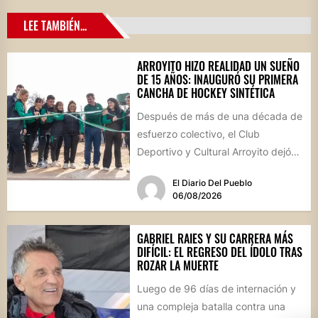
LEE TAMBIÉN...
ARROYITO HIZO REALIDAD UN SUEÑO
DE 15 AÑOS: INAUGURÓ SU PRIMERA
CANCHA DE HOCKEY SINTÉTICA
Después de más de una década de
esfuerzo colectivo, el Club
Deportivo y Cultural Arroyito dejó
oficialmente inaugurada su
El Diario Del Pueblo
cancha...
06/08/2026
GABRIEL RAIES Y SU CARRERA MÁS
DIFÍCIL: EL REGRESO DEL ÍDOLO TRAS
ROZAR LA MUERTE
Luego de 96 días de internación y
una compleja batalla contra una