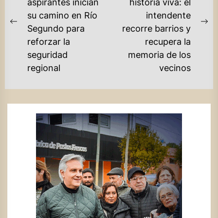
aspirantes inician
historia viva: el
ENTRADAS
su camino en Río
intendente
Previous
Ne
Segundo para
recorre barrios y
post:
po
reforzar la
recupera la
seguridad
memoria de los
regional
vecinos