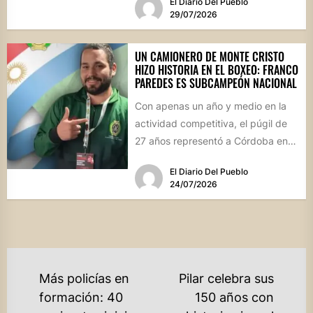
El Diario Del Pueblo
29/07/2026
UN CAMIONERO DE MONTE CRISTO
HIZO HISTORIA EN EL BOXEO: FRANCO
PAREDES ES SUBCAMPEÓN NACIONAL
Con apenas un año y medio en la
actividad competitiva, el púgil de
27 años representó a Córdoba en
el...
El Diario Del Pueblo
24/07/2026
NAVEGACIÓN
Más policías en
Pilar celebra sus
DE
formación: 40
150 años con