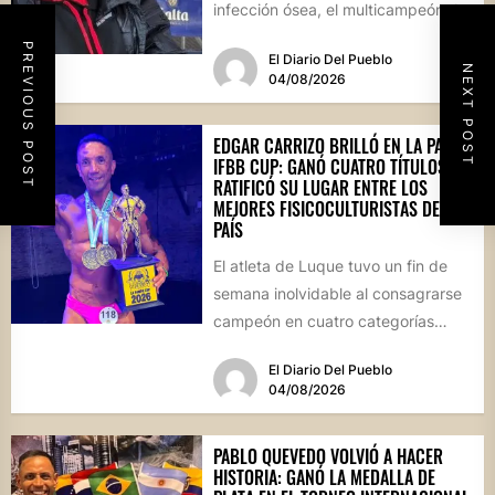
infección ósea, el multicampeón de
rally reapareció públicamente...
PREVIOUS POST
El Diario Del Pueblo
NEXT POST
04/08/2026
EDGAR CARRIZO BRILLÓ EN LA PAMPA
IFBB CUP: GANÓ CUATRO TÍTULOS Y
RATIFICÓ SU LUGAR ENTRE LOS
MEJORES FISICOCULTURISTAS DEL
PAÍS
El atleta de Luque tuvo un fin de
semana inolvidable al consagrarse
campeón en cuatro categorías
durante la prestigiosa
El Diario Del Pueblo
competencia...
04/08/2026
PABLO QUEVEDO VOLVIÓ A HACER
HISTORIA: GANÓ LA MEDALLA DE