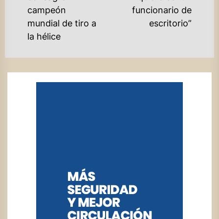
Previous
po
campeón
funcionario de
post:
mundial de tiro a
escritorio”
la hélice