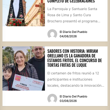
COMPLETO DE CELEBRACIONES
La Parroquia y Santuario Santa
Rosa de Lima y Santo Cura
Brochero presentó el programa
oficial de las Fiestas Patronales...
El Diario Del Pueblo
04/08/2026
SABORES CON HISTORIA: MIRIAM
ORELLANO ES LA GANADORA DE
ESTAMOS FRITOS, EL CONCURSO DE
TORTAS FRITAS DE LUQUE
El certamen de fritos reunió a 12
participantes e instituciones
locales, destacando la innovación
culinaria y el profundo arraigo de...
El Diario Del Pueblo
03/08/2026