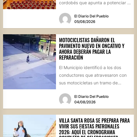
cordobés que apunta a potenciar el
futuro de...
El Diario Del Pueblo
05/08/2026
MOTOCICLISTAS DAÑARON EL
PAVIMENTO NUEVO EN ONCATIVO Y
AHORA DEBERÁN PAGAR LA
REPARACIÓN
El Municipio identificó a los dos
conductores que atravesaron con
sus motocicletas un tramo de
hormigón recién colocado sobre
El Diario Del Pueblo
calle...
04/08/2026
VILLA SANTA ROSA SE PREPARA PARA
VIVIR SUS FIESTAS PATRONALES
2026: AQUÍ EL CRONOGRAMA