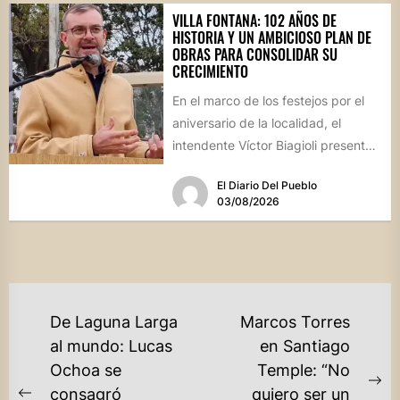
VILLA FONTANA: 102 AÑOS DE
HISTORIA Y UN AMBICIOSO PLAN DE
OBRAS PARA CONSOLIDAR SU
CRECIMIENTO
En el marco de los festejos por el
aniversario de la localidad, el
intendente Víctor Biagioli presentó
una batería de...
El Diario Del Pueblo
03/08/2026
NAVEGACIÓN
De Laguna Larga
Marcos Torres
DE
al mundo: Lucas
en Santiago
Ochoa se
Temple: “No
ENTRADAS
Ne
consagró
quiero ser un