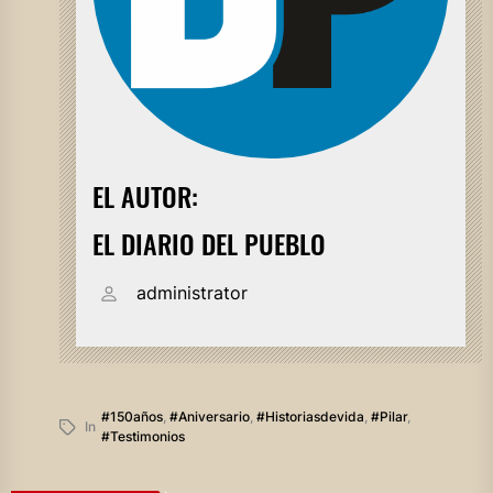
EL AUTOR:
EL DIARIO DEL PUEBLO
administrator
#150años
,
#aniversario
,
#historiasdevida
,
#pilar
,
In
#testimonios