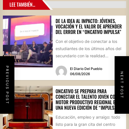
LEE TAMBIÉN...
DE LA IDEA AL IMPACTO: JÓVENES,
VOCACIÓN Y EL VALOR DE APRENDER
DEL ERROR EN “ONCATIVO IMPULSA”
Con el objetivo de conectar a los
estudiantes de los últimos años del
secundario con la realidad
socioproductiva de la...
PREVIOUS POST
El Diario Del Pueblo
NEXT POST
06/08/2026
ONCATIVO SE PREPARA PARA
CONECTAR EL TALENTO JOVEN CON EL
MOTOR PRODUCTIVO REGIONAL EN
UNA NUEVA EDICIÓN DE “IMPULSA”
Educación, empleo y arraigo: todo
listo para la gran cita del centro