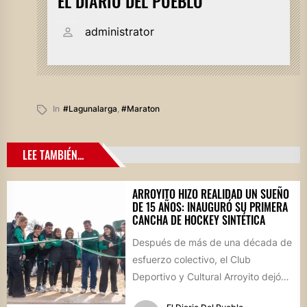
EL DIARIO DEL PUEBLO
administrator
In
#lagunalarga
,
#maraton
LEE TAMBIÉN...
ARROYITO HIZO REALIDAD UN SUEÑO
DE 15 AÑOS: INAUGURÓ SU PRIMERA
CANCHA DE HOCKEY SINTÉTICA
Después de más de una década de
esfuerzo colectivo, el Club
Deportivo y Cultural Arroyito dejó
oficialmente inaugurada su