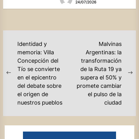
24/07/2026
NAVEGACIÓN
Identidad y
Malvinas
DE
memoria: Villa
Argentinas: la
Concepción del
transformación
ENTRADAS
Tío se convierte
de la Ruta 19 ya
Previous
Ne
en el epicentro
supera el 50% y
post:
po
del debate sobre
promete cambiar
el origen de
el pulso de la
nuestros pueblos
ciudad