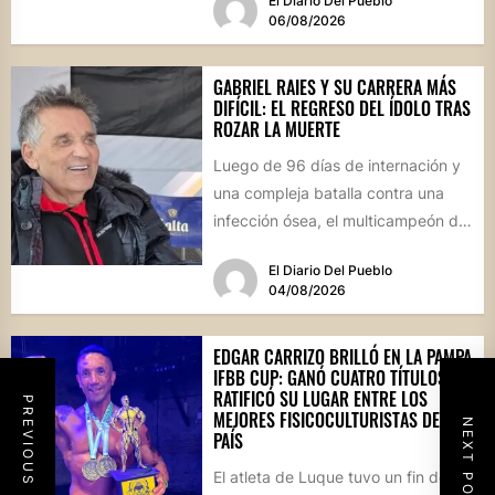
El Diario Del Pueblo
cancha...
06/08/2026
GABRIEL RAIES Y SU CARRERA MÁS
DIFÍCIL: EL REGRESO DEL ÍDOLO TRAS
ROZAR LA MUERTE
Luego de 96 días de internación y
una compleja batalla contra una
infección ósea, el multicampeón de
rally reapareció públicamente...
El Diario Del Pueblo
04/08/2026
EDGAR CARRIZO BRILLÓ EN LA PAMPA
IFBB CUP: GANÓ CUATRO TÍTULOS Y
RATIFICÓ SU LUGAR ENTRE LOS
PREVIOUS POST
MEJORES FISICOCULTURISTAS DEL
NEXT POST
PAÍS
El atleta de Luque tuvo un fin de