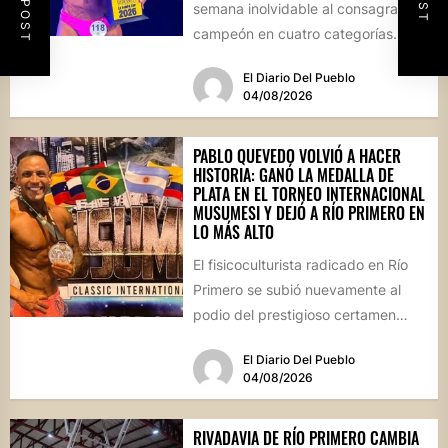
semana inolvidable al consagrarse
campeón en cuatro categorías
durante la prestigiosa
El Diario Del Pueblo
competencia...
04/08/2026
PABLO QUEVEDO VOLVIÓ A HACER
HISTORIA: GANÓ LA MEDALLA DE
PLATA EN EL TORNEO INTERNACIONAL
MUSUMESI Y DEJÓ A RÍO PRIMERO EN
LO MÁS ALTO
El fisicoculturista radicado en Río
Primero se subió nuevamente al
podio del prestigioso certamen
internacional Musumesi, disputado
El Diario Del Pueblo
este fin de...
04/08/2026
RIVADAVIA DE RÍO PRIMERO CAMBIA