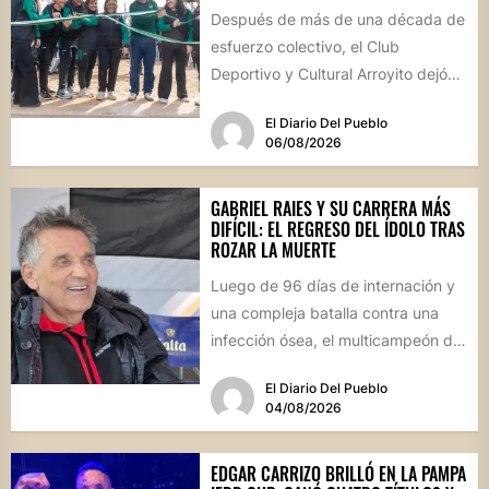
Después de más de una década de
esfuerzo colectivo, el Club
Deportivo y Cultural Arroyito dejó
oficialmente inaugurada su
El Diario Del Pueblo
cancha...
06/08/2026
GABRIEL RAIES Y SU CARRERA MÁS
DIFÍCIL: EL REGRESO DEL ÍDOLO TRAS
ROZAR LA MUERTE
Luego de 96 días de internación y
una compleja batalla contra una
infección ósea, el multicampeón de
rally reapareció públicamente...
El Diario Del Pueblo
04/08/2026
EDGAR CARRIZO BRILLÓ EN LA PAMPA