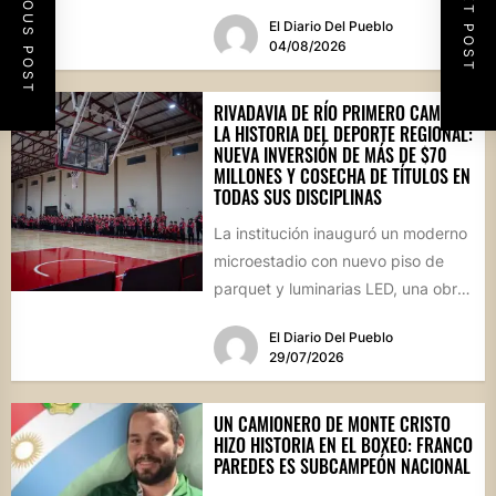
PREVIOUS POST
NEXT POST
internacional Musumesi, disputado
El Diario Del Pueblo
este fin de...
04/08/2026
RIVADAVIA DE RÍO PRIMERO CAMBIA
LA HISTORIA DEL DEPORTE REGIONAL:
NUEVA INVERSIÓN DE MÁS DE $70
MILLONES Y COSECHA DE TÍTULOS EN
TODAS SUS DISCIPLINAS
La institución inauguró un moderno
microestadio con nuevo piso de
parquet y luminarias LED, una obra
sin precedentes para la...
El Diario Del Pueblo
29/07/2026
UN CAMIONERO DE MONTE CRISTO
HIZO HISTORIA EN EL BOXEO: FRANCO
PAREDES ES SUBCAMPEÓN NACIONAL