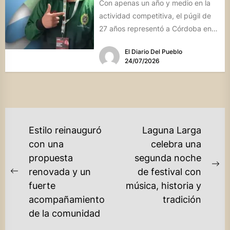
Con apenas un año y medio en la
actividad competitiva, el púgil de
27 años representó a Córdoba en
el...
El Diario Del Pueblo
24/07/2026
NAVEGACIÓN
Estilo reinauguró
Laguna Larga
DE
con una
celebra una
propuesta
segunda noche
ENTRADAS
Ne
renovada y un
de festival con
Previous
po
fuerte
música, historia y
post:
acompañamiento
tradición
de la comunidad