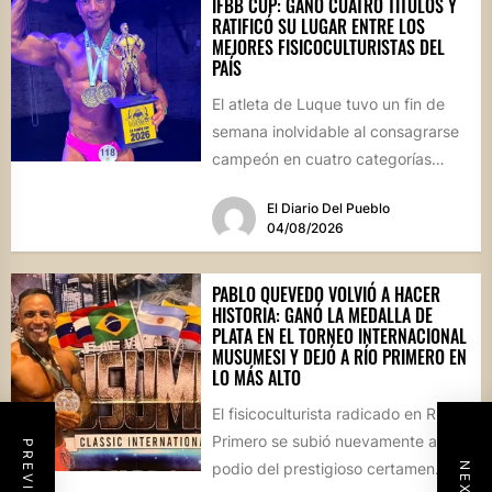
IFBB CUP: GANÓ CUATRO TÍTULOS Y
RATIFICÓ SU LUGAR ENTRE LOS
MEJORES FISICOCULTURISTAS DEL
PAÍS
El atleta de Luque tuvo un fin de
semana inolvidable al consagrarse
campeón en cuatro categorías
durante la prestigiosa
El Diario Del Pueblo
competencia...
04/08/2026
PABLO QUEVEDO VOLVIÓ A HACER
HISTORIA: GANÓ LA MEDALLA DE
PLATA EN EL TORNEO INTERNACIONAL
MUSUMESI Y DEJÓ A RÍO PRIMERO EN
LO MÁS ALTO
El fisicoculturista radicado en Río
Primero se subió nuevamente al
podio del prestigioso certamen