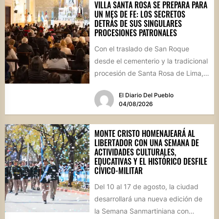
VILLA SANTA ROSA SE PREPARA PARA
UN MES DE FE: LOS SECRETOS
DETRÁS DE SUS SINGULARES
PROCESIONES PATRONALES
Con el traslado de San Roque
desde el cementerio y la tradicional
procesión de Santa Rosa de Lima,
la localidad...
El Diario Del Pueblo
04/08/2026
MONTE CRISTO HOMENAJEARÁ AL
LIBERTADOR CON UNA SEMANA DE
ACTIVIDADES CULTURALES,
EDUCATIVAS Y EL HISTÓRICO DESFILE
CÍVICO-MILITAR
Del 10 al 17 de agosto, la ciudad
desarrollará una nueva edición de
la Semana Sanmartiniana con