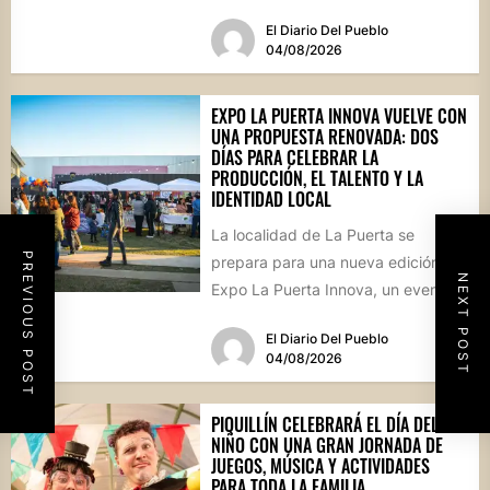
propuestas para toda...
El Diario Del Pueblo
04/08/2026
EXPO LA PUERTA INNOVA VUELVE CON
UNA PROPUESTA RENOVADA: DOS
DÍAS PARA CELEBRAR LA
PRODUCCIÓN, EL TALENTO Y LA
IDENTIDAD LOCAL
La localidad de La Puerta se
PREVIOUS POST
prepara para una nueva edición de
NEXT POST
Expo La Puerta Innova, un evento
que reunirá...
El Diario Del Pueblo
04/08/2026
PIQUILLÍN CELEBRARÁ EL DÍA DEL
NIÑO CON UNA GRAN JORNADA DE
JUEGOS, MÚSICA Y ACTIVIDADES
PARA TODA LA FAMILIA