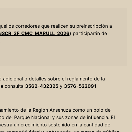
uellos corredores que realicen su preinscripción a
y/INSCR_3F_CMC_MARULL_2026
) participarán de
.
 adicional o detalles sobre el reglamento de la
 de consulta
3562-432325
y
3576-522091
.
ionamiento de la Región Ansenuza como un polo de
co del Parque Nacional y sus zonas de influencia. El
estra un crecimiento sostenido en la cantidad de
lta competitividad y, sobre todo, un marco de público