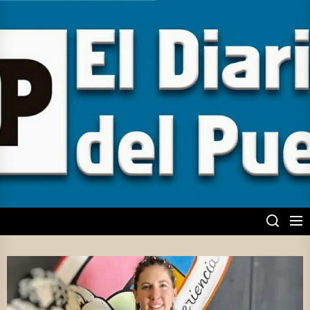
Skip
to
the
content
EL DIARIO DEL
PUEBLO