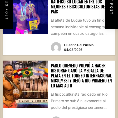
PREVIOUS POST
NEXT POST
RATIFICÓ SU LUGAR ENTRE LOS
MEJORES FISICOCULTURISTAS DEL
PAÍS
El atleta de Luque tuvo un fin de
semana inolvidable al consagrarse
campeón en cuatro categorías
durante la prestigiosa
El Diario Del Pueblo
competencia...
04/08/2026
PABLO QUEVEDO VOLVIÓ A HACER
HISTORIA: GANÓ LA MEDALLA DE
PLATA EN EL TORNEO INTERNACIONAL
MUSUMESI Y DEJÓ A RÍO PRIMERO EN
LO MÁS ALTO
El fisicoculturista radicado en Río
Primero se subió nuevamente al
podio del prestigioso certamen
internacional Musumesi, disputado