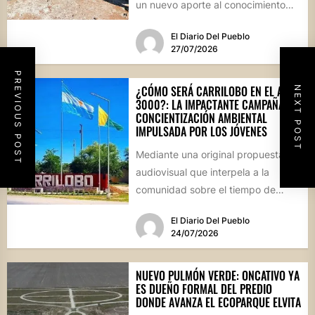
un nuevo aporte al conocimiento
científico sobre...
El Diario Del Pueblo
27/07/2026
PREVIOUS POST
¿CÓMO SERÁ CARRILOBO EN EL AÑO
NEXT POST
3000?: LA IMPACTANTE CAMPAÑA DE
CONCIENTIZACIÓN AMBIENTAL
IMPULSADA POR LOS JÓVENES
Mediante una original propuesta
audiovisual que interpela a la
comunidad sobre el tiempo de
degradación de los residuos, el
El Diario Del Pueblo
Consejo...
24/07/2026
NUEVO PULMÓN VERDE: ONCATIVO YA
ES DUEÑO FORMAL DEL PREDIO
DONDE AVANZA EL ECOPARQUE ELVITA