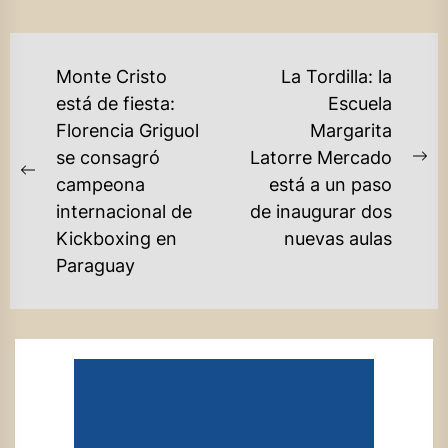
NAVEGACIÓN
Monte Cristo
La Tordilla: la
DE
está de fiesta:
Escuela
Florencia Griguol
Margarita
ENTRADAS
se consagró
Latorre Mercado
Ne
Previous
campeona
está a un paso
po
post:
internacional de
de inaugurar dos
Kickboxing en
nuevas aulas
Paraguay