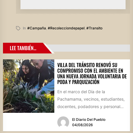
In
#campaña
,
#recolecciondepapel
,
#transito
LEE TAMBIÉN...
VILLA DEL TRÁNSITO RENOVÓ SU
COMPROMISO CON EL AMBIENTE EN
UNA NUEVA JORNADA VOLUNTARIA DE
PODA Y PARQUIZACIÓN
En el marco del Día de la
Pachamama, vecinos, estudiantes,
docentes, podadores y personal
del Área de Ambiente participaron
El Diario Del Pueblo
de...
04/08/2026