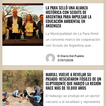
LA PARA SELLÓ UNA ALIANZA
HISTÓRICA CON SCOUTS DE
ARGENTINA PARA IMPULSAR LA
EDUCACIÓN AMBIENTAL EN
ANSENUZA
La Municipalidad de La Para firmó
un convenio marco de cooperación
con Scouts de Argentina que
permitirá desarrollar actividades
El Diario Del Pueblo
educativas,...
27/07/2026
MARULL VUELVE A REVELAR SU
PASADO: RESCATARON FÓSILES DE UN
GLIPTODONTE QUE HABITÓ LA REGIÓN
HACE MÁS DE 10.000 AÑOS
El hallazgo se produjo en un sector
cercano a la localidad y representa