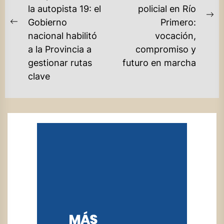
ENTRADAS
la autopista 19: el
policial en Río
Ne
Gobierno
Primero:
Previous
po
nacional habilitó
vocación,
post:
a la Provincia a
compromiso y
gestionar rutas
futuro en marcha
clave