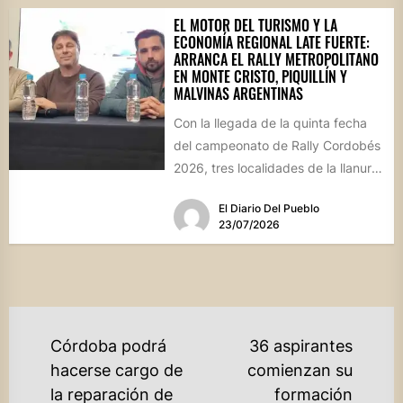
EL MOTOR DEL TURISMO Y LA
ECONOMÍA REGIONAL LATE FUERTE:
ARRANCA EL RALLY METROPOLITANO
EN MONTE CRISTO, PIQUILLÍN Y
MALVINAS ARGENTINAS
Con la llegada de la quinta fecha
del campeonato de Rally Cordobés
2026, tres localidades de la llanura
provincial se...
El Diario Del Pueblo
23/07/2026
NAVEGACIÓN
Córdoba podrá
36 aspirantes
DE
hacerse cargo de
comienzan su
la reparación de
formación