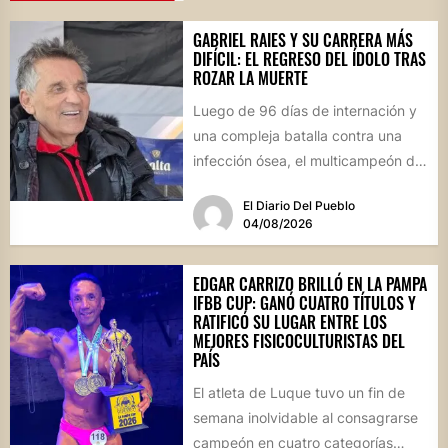
GABRIEL RAIES Y SU CARRERA MÁS
DIFÍCIL: EL REGRESO DEL ÍDOLO TRAS
ROZAR LA MUERTE
Luego de 96 días de internación y
una compleja batalla contra una
infección ósea, el multicampeón de
rally reapareció públicamente...
El Diario Del Pueblo
04/08/2026
EDGAR CARRIZO BRILLÓ EN LA PAMPA
IFBB CUP: GANÓ CUATRO TÍTULOS Y
RATIFICÓ SU LUGAR ENTRE LOS
MEJORES FISICOCULTURISTAS DEL
PAÍS
El atleta de Luque tuvo un fin de
semana inolvidable al consagrarse
campeón en cuatro categorías