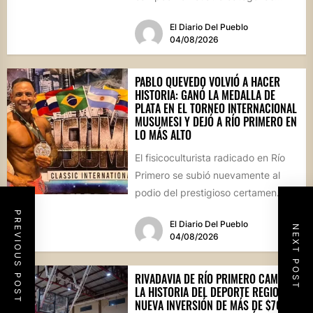
durante la prestigiosa
El Diario Del Pueblo
competencia...
04/08/2026
PABLO QUEVEDO VOLVIÓ A HACER
HISTORIA: GANÓ LA MEDALLA DE
PLATA EN EL TORNEO INTERNACIONAL
MUSUMESI Y DEJÓ A RÍO PRIMERO EN
LO MÁS ALTO
El fisicoculturista radicado en Río
Primero se subió nuevamente al
podio del prestigioso certamen
internacional Musumesi, disputado
PREVIOUS POST
El Diario Del Pueblo
este fin de...
NEXT POST
04/08/2026
RIVADAVIA DE RÍO PRIMERO CAMBIA
LA HISTORIA DEL DEPORTE REGIONAL:
NUEVA INVERSIÓN DE MÁS DE $70