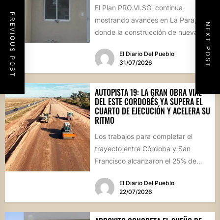
El Plan PRO.VI.SO. continúa
PREVIOUS POST
mostrando avances en La Para,
NEXT POST
donde la construcción de nuevas
viviendas no solo brinda respuestas
El Diario Del Pueblo
a...
31/07/2026
AUTOPISTA 19: LA GRAN OBRA VIAL
DEL ESTE CORDOBÉS YA SUPERA EL
CUARTO DE EJECUCIÓN Y ACELERA SU
RITMO
Los trabajos para completar el
trayecto entre Córdoba y San
Francisco alcanzaron el 25% de
avance físico. La megaobra,
El Diario Del Pueblo
dividida...
22/07/2026