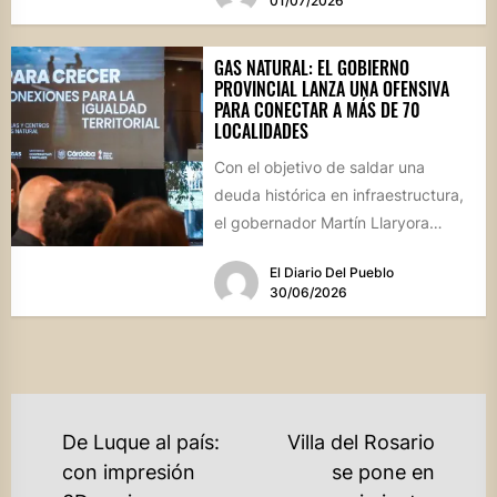
01/07/2026
GAS NATURAL: EL GOBIERNO
PROVINCIAL LANZA UNA OFENSIVA
PARA CONECTAR A MÁS DE 70
LOCALIDADES
Con el objetivo de saldar una
deuda histórica en infraestructura,
el gobernador Martín Llaryora
presentó el programa "Gas para
El Diario Del Pueblo
Crecer",...
30/06/2026
NAVEGACIÓN
De Luque al país:
Villa del Rosario
DE
con impresión
se pone en