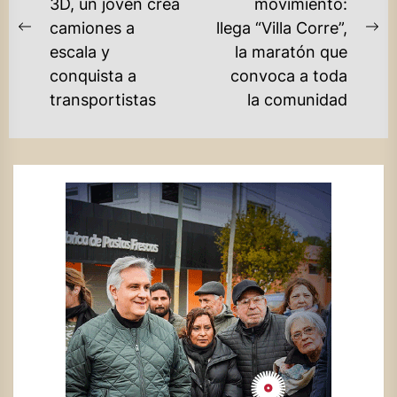
3D, un joven crea
movimiento:
ENTRADAS
camiones a
llega “Villa Corre”,
Previous
Ne
escala y
la maratón que
post:
po
conquista a
convoca a toda
transportistas
la comunidad