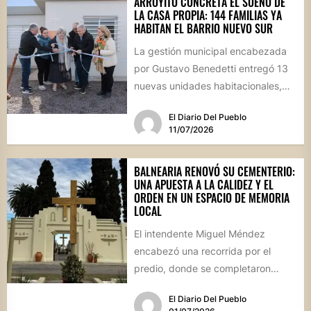
ARROYITO CONCRETA EL SUEÑO DE
LA CASA PROPIA: 144 FAMILIAS YA
HABITAN EL BARRIO NUEVO SUR
La gestión municipal encabezada
por Gustavo Benedetti entregó 13
nuevas unidades habitacionales,
consolidando un sector que se ha
El Diario Del Pueblo
transformado en...
11/07/2026
BALNEARIA RENOVÓ SU CEMENTERIO:
UNA APUESTA A LA CALIDEZ Y EL
ORDEN EN UN ESPACIO DE MEMORIA
LOCAL
El intendente Miguel Méndez
encabezó una recorrida por el
predio, donde se completaron
obras de infraestructura, pintura y
El Diario Del Pueblo
una revalorización...