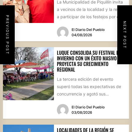
La Municipalidad de Piquillín invita
a vecinos de la localidad y la región
a participar de los festejos por el...
PREVIOUS POST
NEXT POST
El Diario Del Pueblo
04/08/2026
LUQUE CONSOLIDA SU FESTIVAL DE
INVIERNO CON UN ÉXITO MASIVO Y
PROYECTA SU CRECIMIENTO
REGIONAL
La tercera edición del evento
superó todas las expectativas de
concurrencia y agotó sus
propuestas gastronómicas. En este
El Diario Del Pueblo
marco, el...
03/08/2026
LOCALIDADES DE LA REGIÓN SE