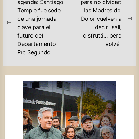
DE
agenda: Santiago
para no olvidar:
Temple fue sede
las Madres del
ENTRADAS
de una jornada
Dolor vuelven a
Ne
Previous
clave para el
decir “salí,
po
post:
futuro del
disfrutá… pero
Departamento
volvé”
Río Segundo