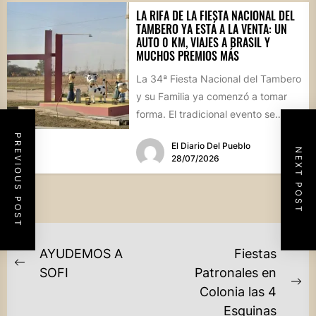
LA RIFA DE LA FIESTA NACIONAL DEL
TAMBERO YA ESTÁ A LA VENTA: UN
AUTO 0 KM, VIAJES A BRASIL Y
MUCHOS PREMIOS MÁS
La 34ª Fiesta Nacional del Tambero
y su Familia ya comenzó a tomar
forma. El tradicional evento se
realizará el...
PREVIOUS POST
El Diario Del Pueblo
NEXT POST
28/07/2026
NAVEGACIÓN
AYUDEMOS A
Fiestas
DE
Previous
SOFI
Patronales en
post:
Ne
Colonia las 4
ENTRADAS
po
Esquinas