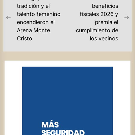
DE
tradición y el
beneficios
talento femenino
fiscales 2026 y
ENTRADAS
Previous
Ne
encendieron el
premia el
post:
po
Arena Monte
cumplimiento de
Cristo
los vecinos