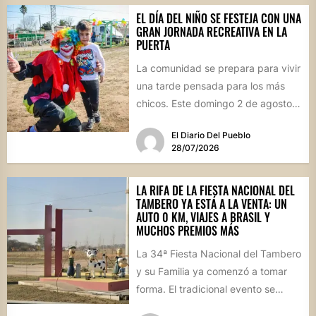
EL DÍA DEL NIÑO SE FESTEJA CON UNA
GRAN JORNADA RECREATIVA EN LA
PUERTA
La comunidad se prepara para vivir
una tarde pensada para los más
chicos. Este domingo 2 de agosto,
desde las...
El Diario Del Pueblo
28/07/2026
LA RIFA DE LA FIESTA NACIONAL DEL
TAMBERO YA ESTÁ A LA VENTA: UN
AUTO 0 KM, VIAJES A BRASIL Y
MUCHOS PREMIOS MÁS
La 34ª Fiesta Nacional del Tambero
y su Familia ya comenzó a tomar
forma. El tradicional evento se
realizará el...