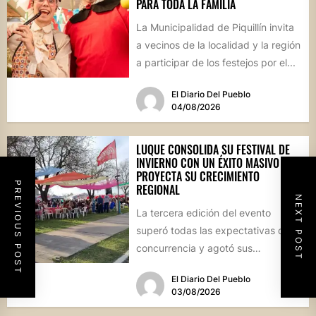
PARA TODA LA FAMILIA
La Municipalidad de Piquillín invita
a vecinos de la localidad y la región
a participar de los festejos por el...
El Diario Del Pueblo
04/08/2026
LUQUE CONSOLIDA SU FESTIVAL DE
INVIERNO CON UN ÉXITO MASIVO Y
PROYECTA SU CRECIMIENTO
PREVIOUS POST
REGIONAL
NEXT POST
La tercera edición del evento
superó todas las expectativas de
concurrencia y agotó sus
propuestas gastronómicas. En este
El Diario Del Pueblo
marco, el...
03/08/2026