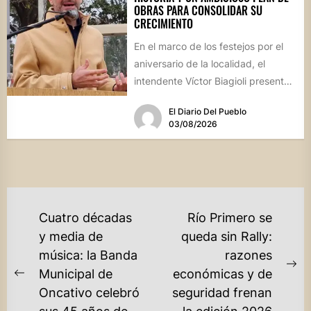
OBRAS PARA CONSOLIDAR SU
CRECIMIENTO
En el marco de los festejos por el
aniversario de la localidad, el
intendente Víctor Biagioli presentó
una batería de...
El Diario Del Pueblo
03/08/2026
NAVEGACIÓN
Cuatro décadas
Río Primero se
DE
y media de
queda sin Rally:
música: la Banda
razones
ENTRADAS
Ne
Municipal de
económicas y de
Previous
po
Oncativo celebró
seguridad frenan
post: