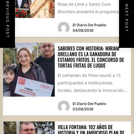
PREVIOUS POST
Rosa de Lima y Santo Cura
NEXT POST
Brochero presentó el programa
oficial de las Fiestas Patronales...
El Diario Del Pueblo
04/08/2026
SABORES CON HISTORIA: MIRIAM
ORELLANO ES LA GANADORA DE
ESTAMOS FRITOS, EL CONCURSO DE
TORTAS FRITAS DE LUQUE
El certamen de fritos reunió a 12
participantes e instituciones
locales, destacando la innovación
culinaria y el profundo arraigo de...
El Diario Del Pueblo
03/08/2026
VILLA FONTANA: 102 AÑOS DE
HISTORIA Y UN AMBICIOSO PLAN DE