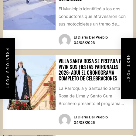
El Municipio identificó a los dos
conductores que atravesaron con
sus motocicletas un tramo de
hormigón recién colocado sobre
El Diario Del Pueblo
calle...
04/08/2026
PREVIOUS POST
NEXT POST
VILLA SANTA ROSA SE PREPARA PARA
VIVIR SUS FIESTAS PATRONALES
2026: AQUÍ EL CRONOGRAMA
COMPLETO DE CELEBRACIONES
La Parroquia y Santuario Santa
Rosa de Lima y Santo Cura
Brochero presentó el programa
oficial de las Fiestas Patronales...
El Diario Del Pueblo
04/08/2026