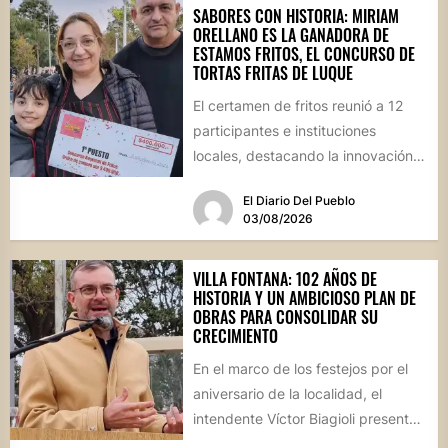
SABORES CON HISTORIA: MIRIAM
ORELLANO ES LA GANADORA DE
ESTAMOS FRITOS, EL CONCURSO DE
TORTAS FRITAS DE LUQUE
El certamen de fritos reunió a 12
participantes e instituciones
locales, destacando la innovación
culinaria y el profundo arraigo de...
El Diario Del Pueblo
03/08/2026
VILLA FONTANA: 102 AÑOS DE
HISTORIA Y UN AMBICIOSO PLAN DE
OBRAS PARA CONSOLIDAR SU
CRECIMIENTO
En el marco de los festejos por el
aniversario de la localidad, el
intendente Víctor Biagioli presentó
una batería de...