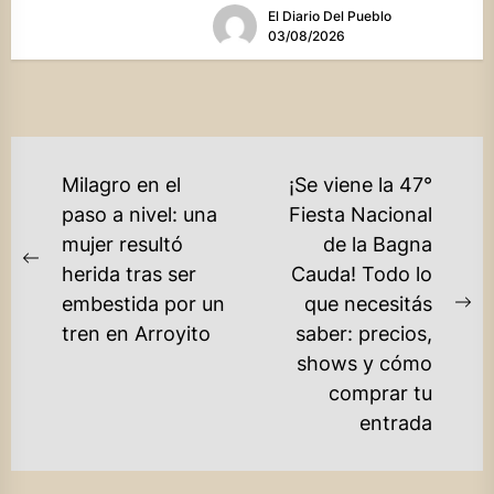
El Diario Del Pueblo
03/08/2026
NAVEGACIÓN
Milagro en el
¡Se viene la 47°
DE
paso a nivel: una
Fiesta Nacional
mujer resultó
de la Bagna
ENTRADAS
Previous
herida tras ser
Cauda! Todo lo
post:
embestida por un
que necesitás
Ne
tren en Arroyito
saber: precios,
po
shows y cómo
comprar tu
entrada