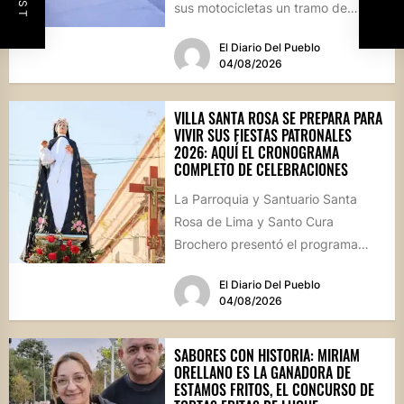
sus motocicletas un tramo de
hormigón recién colocado sobre
El Diario Del Pueblo
calle...
04/08/2026
VILLA SANTA ROSA SE PREPARA PARA
VIVIR SUS FIESTAS PATRONALES
2026: AQUÍ EL CRONOGRAMA
COMPLETO DE CELEBRACIONES
La Parroquia y Santuario Santa
Rosa de Lima y Santo Cura
Brochero presentó el programa
oficial de las Fiestas Patronales...
El Diario Del Pueblo
04/08/2026
SABORES CON HISTORIA: MIRIAM
ORELLANO ES LA GANADORA DE
ESTAMOS FRITOS, EL CONCURSO DE