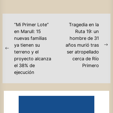
NAVEGACIÓN
“Mi Primer Lote”
Tragedia en la
DE
en Marull: 15
Ruta 19: un
nuevas familias
hombre de 31
ENTRADAS
ya tienen su
años murió tras
Ne
Previous
terreno y el
ser atropellado
po
post:
proyecto alcanza
cerca de Río
el 38% de
Primero
ejecución