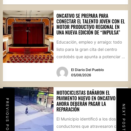
ONCATIVO SE PREPARA PARA
CONECTAR EL TALENTO JOVEN CON EL
MOTOR PRODUCTIVO REGIONAL EN
UNA NUEVA EDICIÓN DE “IMPULSA”
Educación, empleo y arraigo: todo
listo para la gran cita del centro
cordobés que apunta a potenciar el
futuro de...
El Diario Del Pueblo
05/08/2026
MOTOCICLISTAS DAÑARON EL
PAVIMENTO NUEVO EN ONCATIVO Y
PREVIOUS POST
AHORA DEBERÁN PAGAR LA
NEXT POST
REPARACIÓN
El Municipio identificó a los dos
conductores que atravesaron con