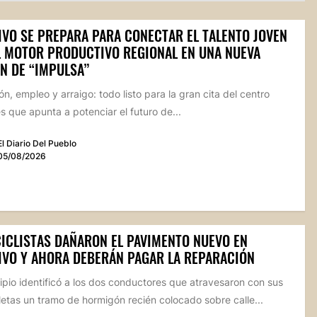
IVO SE PREPARA PARA CONECTAR EL TALENTO JOVEN
L MOTOR PRODUCTIVO REGIONAL EN UNA NUEVA
N DE “IMPULSA”
n, empleo y arraigo: todo listo para la gran cita del centro
 que apunta a potenciar el futuro de...
El Diario Del Pueblo
05/08/2026
ICLISTAS DAÑARON EL PAVIMENTO NUEVO EN
IVO Y AHORA DEBERÁN PAGAR LA REPARACIÓN
ipio identificó a los dos conductores que atravesaron con sus
etas un tramo de hormigón recién colocado sobre calle...