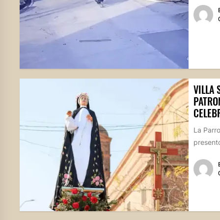
VILLA 
PATRO
CELEB
La Parr
presentó