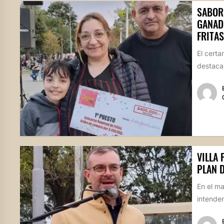
SABOR
GANAD
FRITAS
El certa
destacan
VILLA 
PLAN 
En el ma
intenden