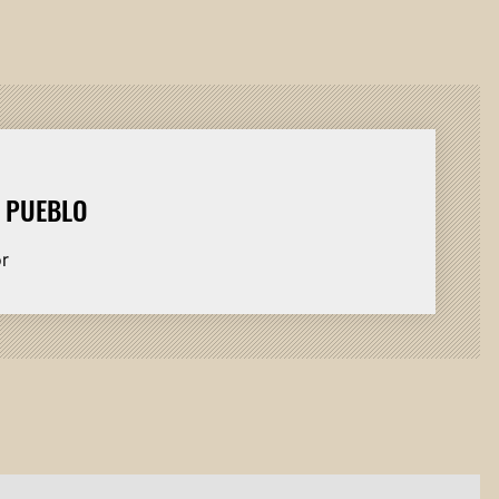
L PUEBLO
or