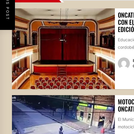
PREVIOUS POST
ONCAT
CON E
EDICIÓ
Educació
cordobés
MOTOC
ONCAT
El Munic
motocicl