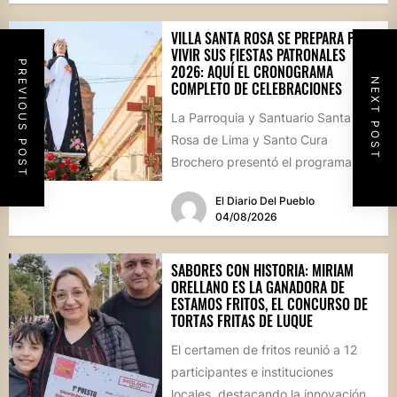
VILLA SANTA ROSA SE PREPARA PARA
VIVIR SUS FIESTAS PATRONALES
PREVIOUS POST
2026: AQUÍ EL CRONOGRAMA
NEXT POST
COMPLETO DE CELEBRACIONES
La Parroquia y Santuario Santa
Rosa de Lima y Santo Cura
Brochero presentó el programa
oficial de las Fiestas Patronales...
El Diario Del Pueblo
04/08/2026
SABORES CON HISTORIA: MIRIAM
ORELLANO ES LA GANADORA DE
ESTAMOS FRITOS, EL CONCURSO DE
TORTAS FRITAS DE LUQUE
El certamen de fritos reunió a 12
participantes e instituciones
locales, destacando la innovación