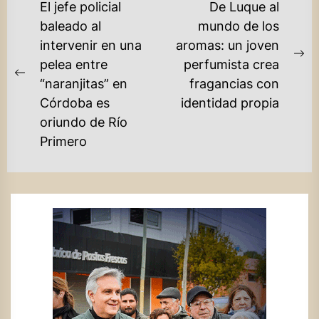
NAVEGACIÓN
El jefe policial
De Luque al
DE
baleado al
mundo de los
intervenir en una
aromas: un joven
ENTRADAS
Ne
pelea entre
perfumista crea
Previous
po
“naranjitas” en
fragancias con
post:
Córdoba es
identidad propia
oriundo de Río
Primero