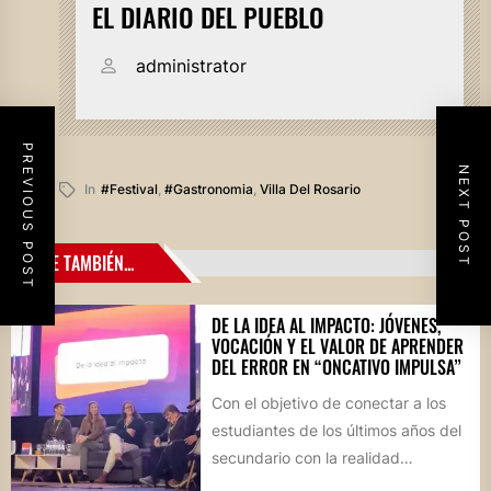
EL DIARIO DEL PUEBLO
administrator
PREVIOUS POST
NEXT POST
In
#festival
,
#gastronomia
,
Villa Del Rosario
LEE TAMBIÉN...
DE LA IDEA AL IMPACTO: JÓVENES,
VOCACIÓN Y EL VALOR DE APRENDER
DEL ERROR EN “ONCATIVO IMPULSA”
Con el objetivo de conectar a los
estudiantes de los últimos años del
secundario con la realidad
socioproductiva de la...