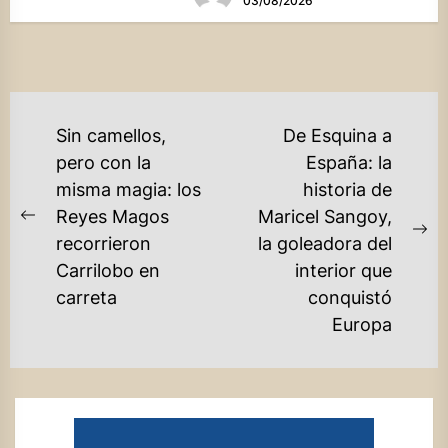
03/08/2026
NAVEGACIÓN
Sin camellos,
De Esquina a
DE
pero con la
España: la
misma magia: los
historia de
ENTRADAS
Reyes Magos
Maricel Sangoy,
Previous
Ne
recorrieron
la goleadora del
post:
po
Carrilobo en
interior que
carreta
conquistó
Europa