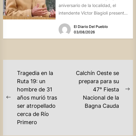
aniversario de la localidad, el
intendente Víctor Biagioli presentó
una batería de...
El Diario Del Pueblo
03/08/2026
NAVEGACIÓN
Tragedia en la
Calchín Oeste se
DE
Ruta 19: un
prepara para su
hombre de 31
47° Fiesta
ENTRADAS
Ne
años murió tras
Nacional de la
Previous
po
ser atropellado
Bagna Cauda
post:
cerca de Río
Primero