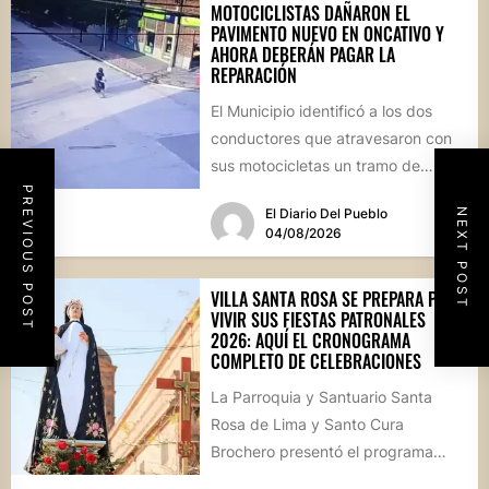
MOTOCICLISTAS DAÑARON EL
PAVIMENTO NUEVO EN ONCATIVO Y
AHORA DEBERÁN PAGAR LA
REPARACIÓN
El Municipio identificó a los dos
conductores que atravesaron con
sus motocicletas un tramo de
hormigón recién colocado sobre
PREVIOUS POST
NEXT POST
El Diario Del Pueblo
calle...
04/08/2026
VILLA SANTA ROSA SE PREPARA PARA
VIVIR SUS FIESTAS PATRONALES
2026: AQUÍ EL CRONOGRAMA
COMPLETO DE CELEBRACIONES
La Parroquia y Santuario Santa
Rosa de Lima y Santo Cura
Brochero presentó el programa
oficial de las Fiestas Patronales...