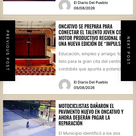
El Diario Del Pueblo
06/08/2026
ONCATIVO SE PREPARA PARA
CONECTAR EL TALENTO JOVEN CON EL
PREVIOUS POST
MOTOR PRODUCTIVO REGIONAL EN
NEXT POST
UNA NUEVA EDICIÓN DE “IMPULSA”
Educación, empleo y arraigo: todo
listo para la gran cita del centro
cordobés que apunta a potenciar el
futuro de...
El Diario Del Pueblo
05/08/2026
MOTOCICLISTAS DAÑARON EL
PAVIMENTO NUEVO EN ONCATIVO Y
AHORA DEBERÁN PAGAR LA
REPARACIÓN
El Municipio identificó a los dos