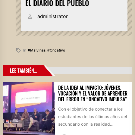
EL DIARIO DEL PUEBLO
administrator
In
#malvinas
,
#oncativo
LEE TAMBIÉN...
DE LA IDEA AL IMPACTO: JÓVENES,
VOCACIÓN Y EL VALOR DE APRENDER
DEL ERROR EN “ONCATIVO IMPULSA”
Con el objetivo de conectar a los
estudiantes de los últimos años del
secundario con la realidad
socioproductiva de la...