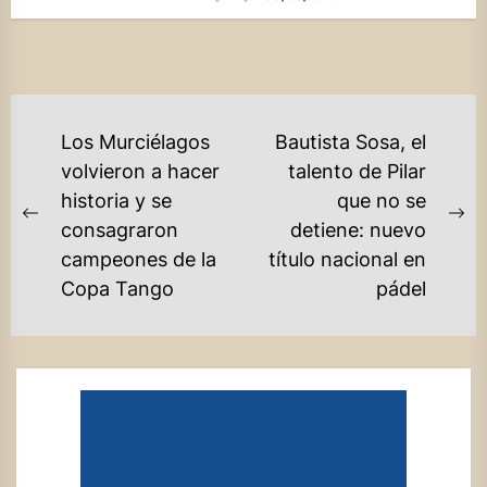
NAVEGACIÓN
Los Murciélagos
Bautista Sosa, el
DE
volvieron a hacer
talento de Pilar
historia y se
que no se
ENTRADAS
Previous
Ne
consagraron
detiene: nuevo
post:
po
campeones de la
título nacional en
Copa Tango
pádel