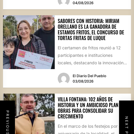
04/08/2026
SABORES CON HISTORIA: MIRIAM
ORELLANO ES LA GANADORA DE
ESTAMOS FRITOS, EL CONCURSO DE
TORTAS FRITAS DE LUQUE
El certamen de fritos reunió a 12
participantes e instituciones
locales, destacando la innovación
culinaria y el profundo arraigo de...
El Diario Del Pueblo
03/08/2026
VILLA FONTANA: 102 AÑOS DE
HISTORIA Y UN AMBICIOSO PLAN DE
OBRAS PARA CONSOLIDAR SU
PREVIOUS POST
CRECIMIENTO
NEXT POST
En el marco de los festejos por el
aniversario de la localidad, el