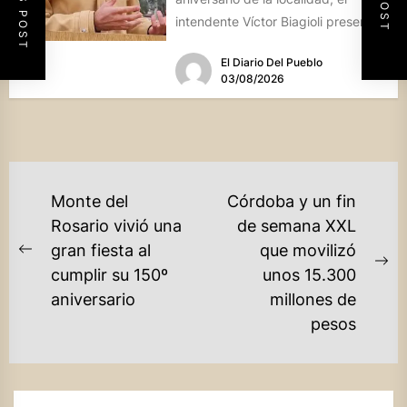
intendente Víctor Biagioli presentó
una batería de...
El Diario Del Pueblo
03/08/2026
NAVEGACIÓN
Monte del
Córdoba y un fin
DE
Rosario vivió una
de semana XXL
gran fiesta al
que movilizó
ENTRADAS
Previous
Ne
cumplir su 150º
unos 15.300
post:
po
aniversario
millones de
pesos