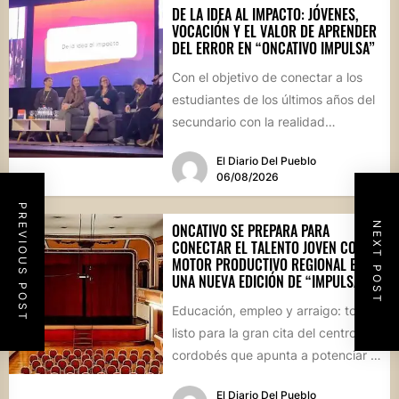
DE LA IDEA AL IMPACTO: JÓVENES,
VOCACIÓN Y EL VALOR DE APRENDER
DEL ERROR EN “ONCATIVO IMPULSA”
Con el objetivo de conectar a los
estudiantes de los últimos años del
secundario con la realidad
socioproductiva de la...
El Diario Del Pueblo
06/08/2026
PREVIOUS POST
NEXT POST
ONCATIVO SE PREPARA PARA
CONECTAR EL TALENTO JOVEN CON EL
MOTOR PRODUCTIVO REGIONAL EN
UNA NUEVA EDICIÓN DE “IMPULSA”
Educación, empleo y arraigo: todo
listo para la gran cita del centro
cordobés que apunta a potenciar el
futuro de...
El Diario Del Pueblo