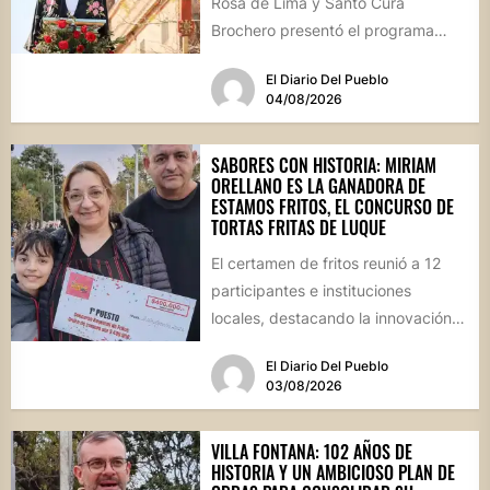
Rosa de Lima y Santo Cura
Brochero presentó el programa
oficial de las Fiestas Patronales...
El Diario Del Pueblo
04/08/2026
SABORES CON HISTORIA: MIRIAM
ORELLANO ES LA GANADORA DE
ESTAMOS FRITOS, EL CONCURSO DE
TORTAS FRITAS DE LUQUE
El certamen de fritos reunió a 12
participantes e instituciones
locales, destacando la innovación
culinaria y el profundo arraigo de...
El Diario Del Pueblo
03/08/2026
VILLA FONTANA: 102 AÑOS DE
HISTORIA Y UN AMBICIOSO PLAN DE