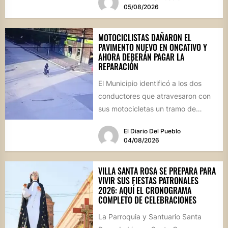
05/08/2026
MOTOCICLISTAS DAÑARON EL
PAVIMENTO NUEVO EN ONCATIVO Y
AHORA DEBERÁN PAGAR LA
REPARACIÓN
El Municipio identificó a los dos
conductores que atravesaron con
sus motocicletas un tramo de
hormigón recién colocado sobre
El Diario Del Pueblo
calle...
04/08/2026
VILLA SANTA ROSA SE PREPARA PARA
VIVIR SUS FIESTAS PATRONALES
2026: AQUÍ EL CRONOGRAMA
COMPLETO DE CELEBRACIONES
La Parroquia y Santuario Santa