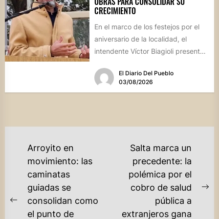
OBRAS PARA CONSOLIDAR SU
CRECIMIENTO
En el marco de los festejos por el
aniversario de la localidad, el
intendente Víctor Biagioli presentó
una batería de...
El Diario Del Pueblo
03/08/2026
NAVEGACIÓN
Arroyito en
Salta marca un
DE
movimiento: las
precedente: la
caminatas
polémica por el
ENTRADAS
guiadas se
cobro de salud
Ne
consolidan como
pública a
Previous
po
el punto de
extranjeros gana