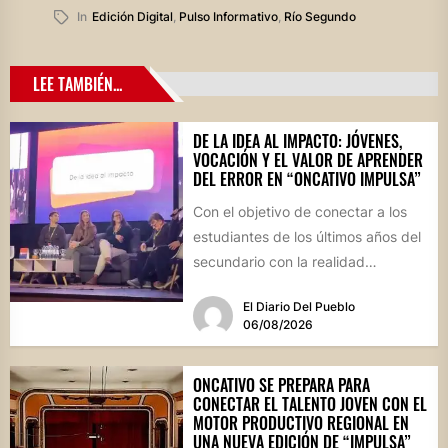
In
Edición Digital
,
Pulso Informativo
,
Río Segundo
LEE TAMBIÉN...
DE LA IDEA AL IMPACTO: JÓVENES,
VOCACIÓN Y EL VALOR DE APRENDER
DEL ERROR EN “ONCATIVO IMPULSA”
Con el objetivo de conectar a los
estudiantes de los últimos años del
secundario con la realidad
socioproductiva de la...
El Diario Del Pueblo
06/08/2026
ONCATIVO SE PREPARA PARA
CONECTAR EL TALENTO JOVEN CON EL
MOTOR PRODUCTIVO REGIONAL EN
UNA NUEVA EDICIÓN DE “IMPULSA”