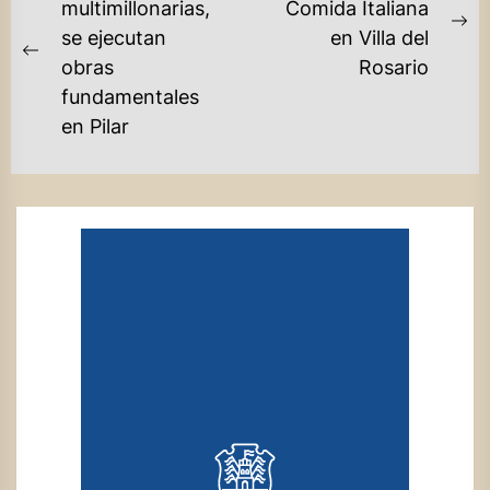
DE
multimillonarias,
Comida Italiana
Ne
se ejecutan
en Villa del
ENTRADAS
Previous
po
obras
Rosario
post:
fundamentales
en Pilar