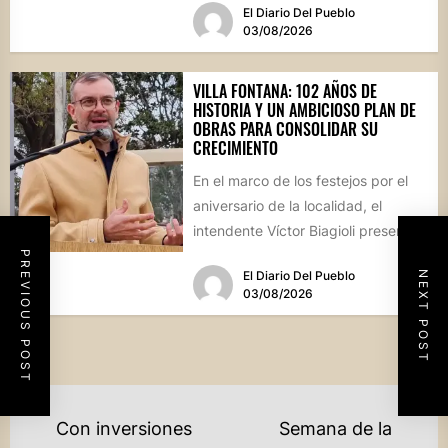
El Diario Del Pueblo
03/08/2026
VILLA FONTANA: 102 AÑOS DE
HISTORIA Y UN AMBICIOSO PLAN DE
OBRAS PARA CONSOLIDAR SU
CRECIMIENTO
En el marco de los festejos por el
aniversario de la localidad, el
intendente Víctor Biagioli presentó
una batería de...
PREVIOUS POST
El Diario Del Pueblo
NEXT POST
03/08/2026
NAVEGACIÓN
Con inversiones
Semana de la