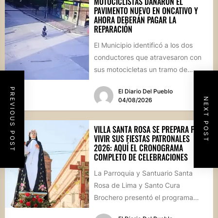
MOTOCICLISTAS DAÑARON EL
PAVIMENTO NUEVO EN ONCATIVO Y
AHORA DEBERÁN PAGAR LA
REPARACIÓN
El Municipio identificó a los dos
conductores que atravesaron con
sus motocicletas un tramo de
hormigón recién colocado sobre
PREVIOUS POST
El Diario Del Pueblo
calle...
NEXT POST
04/08/2026
VILLA SANTA ROSA SE PREPARA PARA
VIVIR SUS FIESTAS PATRONALES
2026: AQUÍ EL CRONOGRAMA
COMPLETO DE CELEBRACIONES
La Parroquia y Santuario Santa
Rosa de Lima y Santo Cura
Brochero presentó el programa
oficial de las Fiestas Patronales...