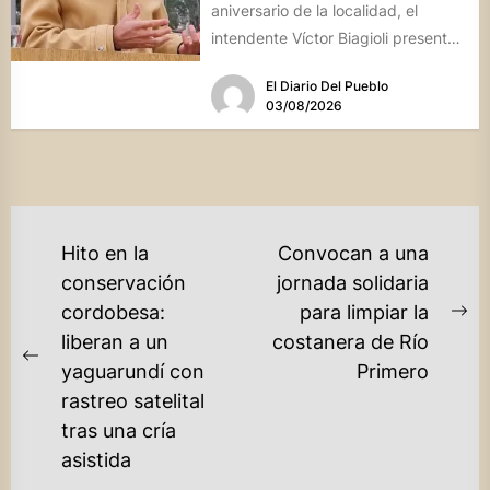
aniversario de la localidad, el
intendente Víctor Biagioli presentó
una batería de...
El Diario Del Pueblo
03/08/2026
NAVEGACIÓN
Hito en la
Convocan a una
DE
conservación
jornada solidaria
cordobesa:
para limpiar la
ENTRADAS
Ne
liberan a un
costanera de Río
po
Previous
yaguarundí con
Primero
post:
rastreo satelital
tras una cría
asistida