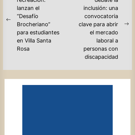
DE
lanzan el
inclusión: una
ENTRADAS
“Desafío
convocatoria
Previous
Brocheriano”
clave para abrir
Ne
post:
para estudiantes
el mercado
po
en Villa Santa
laboral a
Rosa
personas con
discapacidad