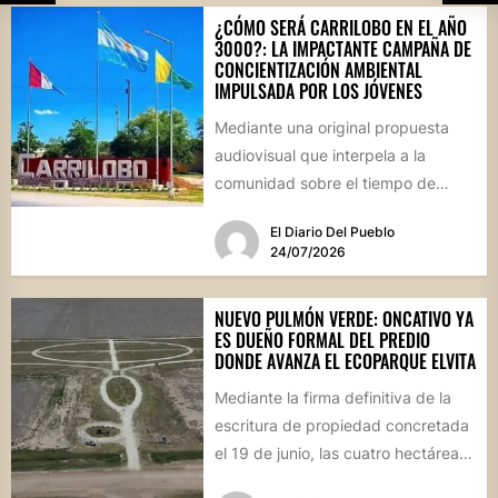
¿CÓMO SERÁ CARRILOBO EN EL AÑO
3000?: LA IMPACTANTE CAMPAÑA DE
CONCIENTIZACIÓN AMBIENTAL
IMPULSADA POR LOS JÓVENES
Mediante una original propuesta
audiovisual que interpela a la
comunidad sobre el tiempo de
degradación de los residuos, el
El Diario Del Pueblo
Consejo...
24/07/2026
NUEVO PULMÓN VERDE: ONCATIVO YA
ES DUEÑO FORMAL DEL PREDIO
DONDE AVANZA EL ECOPARQUE ELVITA
Mediante la firma definitiva de la
escritura de propiedad concretada
el 19 de junio, las cuatro hectáreas
donadas por un...