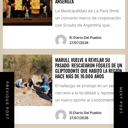
ANSENUZA
La Municipalidad de La Para firmó
un convenio marco de cooperación
con Scouts de Argentina que
permitirá desarrollar actividades
El Diario Del Pueblo
educativas,...
27/07/2026
MARULL VUELVE A REVELAR SU
PASADO: RESCATARON FÓSILES DE UN
GLIPTODONTE QUE HABITÓ LA REGIÓN
HACE MÁS DE 10.000 AÑOS
PREVIOUS POST
El hallazgo se produjo en un sector
NEXT POST
cercano a la localidad y representa
un nuevo aporte al conocimiento
científico sobre...
El Diario Del Pueblo
27/07/2026