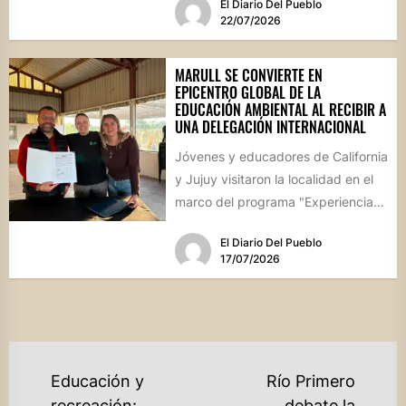
El Diario Del Pueblo
22/07/2026
MARULL SE CONVIERTE EN
EPICENTRO GLOBAL DE LA
EDUCACIÓN AMBIENTAL AL RECIBIR A
UNA DELEGACIÓN INTERNACIONAL
Jóvenes y educadores de California
y Jujuy visitaron la localidad en el
marco del programa "Experiencia
Ambientalia". El encuentro cerró...
El Diario Del Pueblo
17/07/2026
NAVEGACIÓN
Educación y
Río Primero
recreación:
debate la