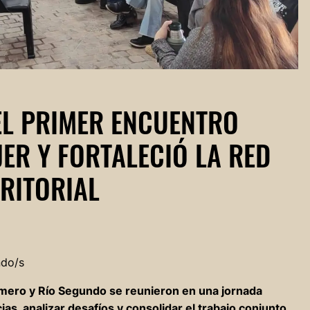
EL PRIMER ENCUENTRO
ER Y FORTALECIÓ LA RED
RITORIAL
ndo/s
mero y Río Segundo se reunieron en una jornada
as, analizar desafíos y consolidar el trabajo conjunto