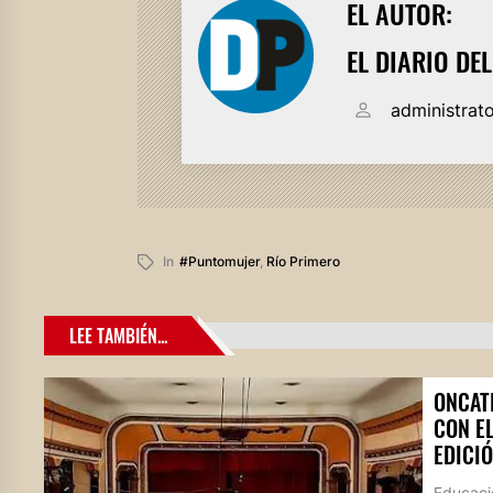
EL AUTOR:
EL DIARIO DE
administrat
In
#puntomujer
,
Río Primero
LEE TAMBIÉN...
ONCAT
CON E
EDICIÓ
Educació