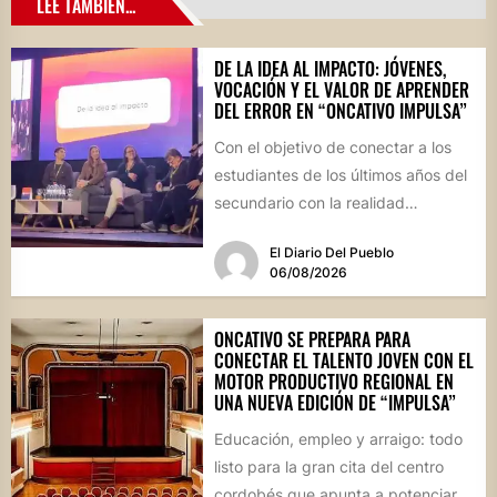
LEE TAMBIÉN...
DE LA IDEA AL IMPACTO: JÓVENES,
VOCACIÓN Y EL VALOR DE APRENDER
DEL ERROR EN “ONCATIVO IMPULSA”
Con el objetivo de conectar a los
estudiantes de los últimos años del
secundario con la realidad
socioproductiva de la...
El Diario Del Pueblo
06/08/2026
ONCATIVO SE PREPARA PARA
CONECTAR EL TALENTO JOVEN CON EL
MOTOR PRODUCTIVO REGIONAL EN
UNA NUEVA EDICIÓN DE “IMPULSA”
Educación, empleo y arraigo: todo
listo para la gran cita del centro
cordobés que apunta a potenciar el