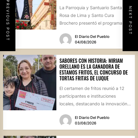
PREVIOUS POST
La Parroquia y Santuario Santa
NEXT POST
Rosa de Lima y Santo Cura
Brochero presentó el programa
oficial de las Fiestas Patronales...
El Diario Del Pueblo
04/08/2026
SABORES CON HISTORIA: MIRIAM
ORELLANO ES LA GANADORA DE
ESTAMOS FRITOS, EL CONCURSO DE
TORTAS FRITAS DE LUQUE
El certamen de fritos reunió a 12
participantes e instituciones
locales, destacando la innovación
culinaria y el profundo arraigo de...
El Diario Del Pueblo
03/08/2026