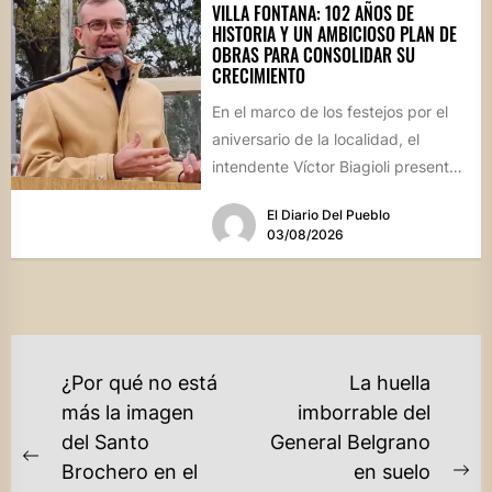
VILLA FONTANA: 102 AÑOS DE
HISTORIA Y UN AMBICIOSO PLAN DE
OBRAS PARA CONSOLIDAR SU
CRECIMIENTO
En el marco de los festejos por el
aniversario de la localidad, el
intendente Víctor Biagioli presentó
una batería de...
El Diario Del Pueblo
03/08/2026
NAVEGACIÓN
¿Por qué no está
La huella
DE
más la imagen
imborrable del
del Santo
General Belgrano
ENTRADAS
Previous
Brochero en el
en suelo
Ne