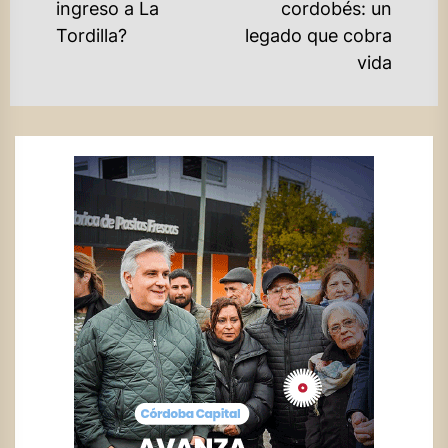
post:
ingreso a La
cordobés: un
po
Tordilla?
legado que cobra
vida