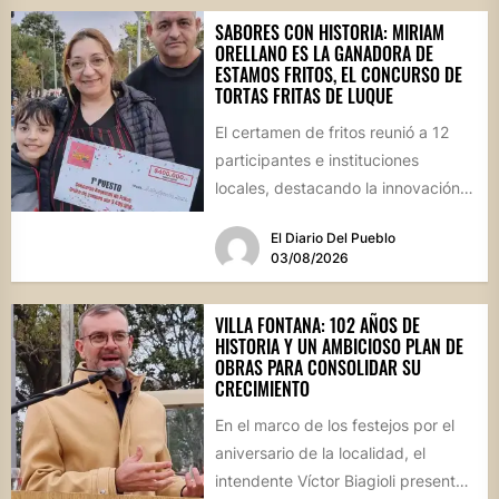
SABORES CON HISTORIA: MIRIAM
ORELLANO ES LA GANADORA DE
ESTAMOS FRITOS, EL CONCURSO DE
TORTAS FRITAS DE LUQUE
El certamen de fritos reunió a 12
participantes e instituciones
locales, destacando la innovación
culinaria y el profundo arraigo de...
El Diario Del Pueblo
03/08/2026
VILLA FONTANA: 102 AÑOS DE
HISTORIA Y UN AMBICIOSO PLAN DE
OBRAS PARA CONSOLIDAR SU
CRECIMIENTO
En el marco de los festejos por el
aniversario de la localidad, el
intendente Víctor Biagioli presentó