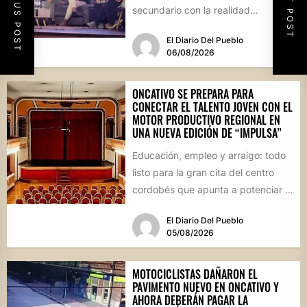
PREVIOUS POST
NEXT POST
secundario con la realidad
socioproductiva de la...
El Diario Del Pueblo
06/08/2026
ONCATIVO SE PREPARA PARA
CONECTAR EL TALENTO JOVEN CON EL
MOTOR PRODUCTIVO REGIONAL EN
UNA NUEVA EDICIÓN DE “IMPULSA”
Educación, empleo y arraigo: todo
listo para la gran cita del centro
cordobés que apunta a potenciar el
futuro de...
El Diario Del Pueblo
05/08/2026
MOTOCICLISTAS DAÑARON EL
PAVIMENTO NUEVO EN ONCATIVO Y
AHORA DEBERÁN PAGAR LA