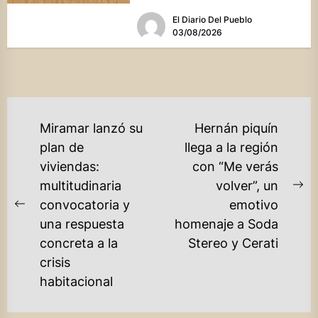
una batería de...
El Diario Del Pueblo
03/08/2026
NAVEGACIÓN
Miramar lanzó su
Hernán piquín
DE
plan de
llega a la región
viviendas:
con “Me verás
ENTRADAS
multitudinaria
volver”, un
Ne
convocatoria y
emotivo
Previous
po
una respuesta
homenaje a Soda
post:
concreta a la
Stereo y Cerati
crisis
habitacional