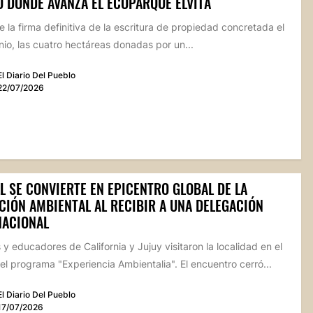
O DONDE AVANZA EL ECOPARQUE ELVITA
 la firma definitiva de la escritura de propiedad concretada el
nio, las cuatro hectáreas donadas por un...
El Diario Del Pueblo
22/07/2026
L SE CONVIERTE EN EPICENTRO GLOBAL DE LA
CIÓN AMBIENTAL AL RECIBIR A UNA DELEGACIÓN
NACIONAL
y educadores de California y Jujuy visitaron la localidad en el
l programa "Experiencia Ambientalia". El encuentro cerró...
El Diario Del Pueblo
17/07/2026