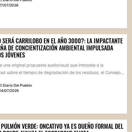
27/07/2026
 SERÁ CARRILOBO EN EL AÑO 3000?: LA IMPACTANTE
ÑA DE CONCIENTIZACIÓN AMBIENTAL IMPULSADA
OS JÓVENES
 una original propuesta audiovisual que interpela a la
d sobre el tiempo de degradación de los residuos, el Consejo...
El Diario Del Pueblo
24/07/2026
 PULMÓN VERDE: ONCATIVO YA ES DUEÑO FORMAL DEL