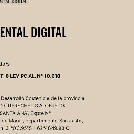
NTAL DIGITAL
ENTAL DIGITAL
do/s
T. 8 LEY PCIAL. Nº 10.618
sarrollo Sostenible de la provincia
O GUERECHET S.A, OBJETO:
SANTA ANA”, Expte N°
 de Marull, departamento San Justo,
 :31°0’3.95″S – 62°48’49.93″O.