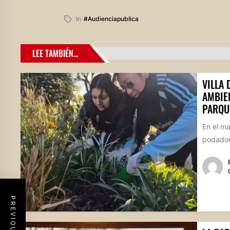
In
#audienciapublica
LEE TAMBIÉN...
VILLA
AMBIE
PARQU
En el m
podadore