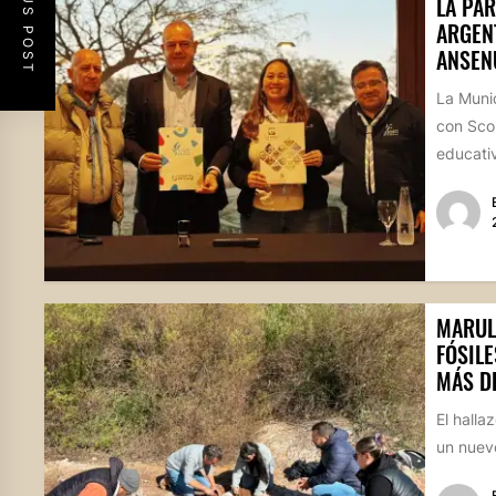
PREVIOUS POST
LA PAR
ARGEN
ANSEN
La Muni
con Scou
educativ
MARUL
FÓSILE
MÁS D
El halla
un nuevo