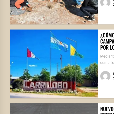
¿CÓMO
CAMPA
POR L
Mediante
comunida
NUEVO