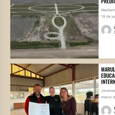
PREDI
Mediante
19 de ju
MARUL
EDUCA
INTER
Jóvenes 
marco de