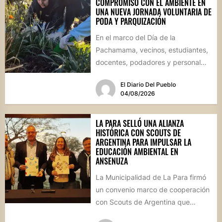
COMPROMISO CON EL AMBIENTE EN
UNA NUEVA JORNADA VOLUNTARIA DE
PODA Y PARQUIZACIÓN
En el marco del Día de la
Pachamama, vecinos, estudiantes,
docentes, podadores y personal
del Área de Ambiente participaron
El Diario Del Pueblo
de...
04/08/2026
LA PARA SELLÓ UNA ALIANZA
HISTÓRICA CON SCOUTS DE
ARGENTINA PARA IMPULSAR LA
EDUCACIÓN AMBIENTAL EN
ANSENUZA
La Municipalidad de La Para firmó
un convenio marco de cooperación
con Scouts de Argentina que
permitirá desarrollar actividades