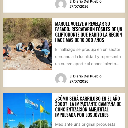
El Diario Del Pueblo
educativas,...
27/07/2026
MARULL VUELVE A REVELAR SU
PASADO: RESCATARON FÓSILES DE UN
GLIPTODONTE QUE HABITÓ LA REGIÓN
HACE MÁS DE 10.000 AÑOS
El hallazgo se produjo en un sector
cercano a la localidad y representa
un nuevo aporte al conocimiento
científico sobre...
El Diario Del Pueblo
27/07/2026
¿CÓMO SERÁ CARRILOBO EN EL AÑO
3000?: LA IMPACTANTE CAMPAÑA DE
CONCIENTIZACIÓN AMBIENTAL
IMPULSADA POR LOS JÓVENES
Mediante una original propuesta