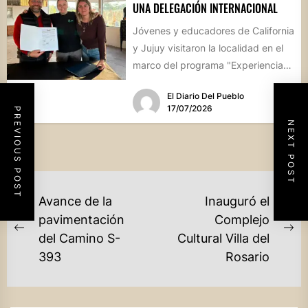
UNA DELEGACIÓN INTERNACIONAL
Jóvenes y educadores de California
y Jujuy visitaron la localidad en el
marco del programa "Experiencia
Ambientalia". El encuentro cerró...
El Diario Del Pueblo
17/07/2026
PREVIOUS POST
NEXT POST
NAVEGACIÓN
Avance de la
Inauguró el
DE
pavimentación
Complejo
Previous
Ne
del Camino S-
Cultural Villa del
ENTRADAS
post:
po
393
Rosario