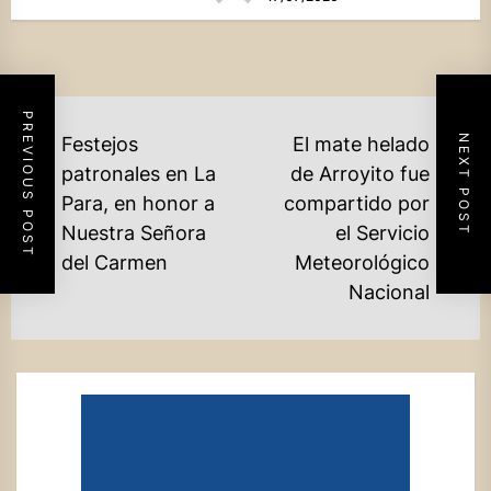
PREVIOUS POST
NAVEGACIÓN
NEXT POST
Festejos
El mate helado
DE
patronales en La
de Arroyito fue
Para, en honor a
compartido por
ENTRADAS
Previous
Ne
Nuestra Señora
el Servicio
post:
po
del Carmen
Meteorológico
Nacional