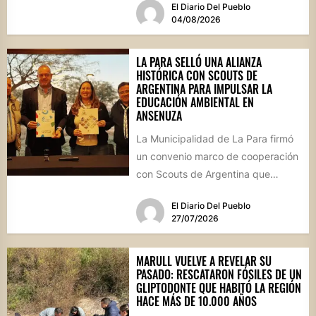
El Diario Del Pueblo
de...
04/08/2026
LA PARA SELLÓ UNA ALIANZA
HISTÓRICA CON SCOUTS DE
ARGENTINA PARA IMPULSAR LA
EDUCACIÓN AMBIENTAL EN
ANSENUZA
La Municipalidad de La Para firmó
un convenio marco de cooperación
con Scouts de Argentina que
permitirá desarrollar actividades
El Diario Del Pueblo
educativas,...
27/07/2026
MARULL VUELVE A REVELAR SU
PASADO: RESCATARON FÓSILES DE UN
GLIPTODONTE QUE HABITÓ LA REGIÓN
HACE MÁS DE 10.000 AÑOS