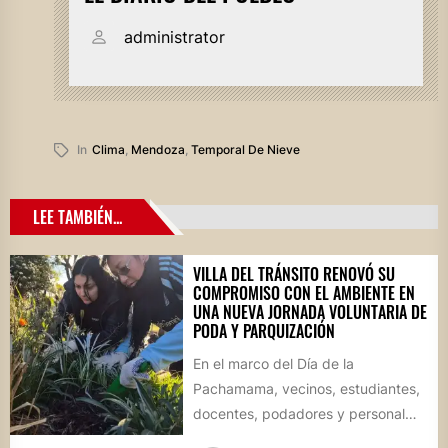
administrator
In
Clima
,
Mendoza
,
Temporal De Nieve
LEE TAMBIÉN...
VILLA DEL TRÁNSITO RENOVÓ SU
COMPROMISO CON EL AMBIENTE EN
UNA NUEVA JORNADA VOLUNTARIA DE
PODA Y PARQUIZACIÓN
En el marco del Día de la
Pachamama, vecinos, estudiantes,
docentes, podadores y personal
del Área de Ambiente participaron